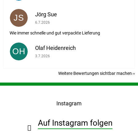
Jörg Sue
JS
Die Shop-Bewertung beträgt 5 von 5 Sternen.
6.7.2026
Wie immer schnelle und gut verpackte Lieferung
Olaf Heidenreich
OH
Die Shop-Bewertung beträgt 5 von 5 Sternen.
3.7.2026
Weitere Bewertungen sichtbar machen
F
u
ß
Instagram
z
e
i
Auf Instagram folgen
l
e