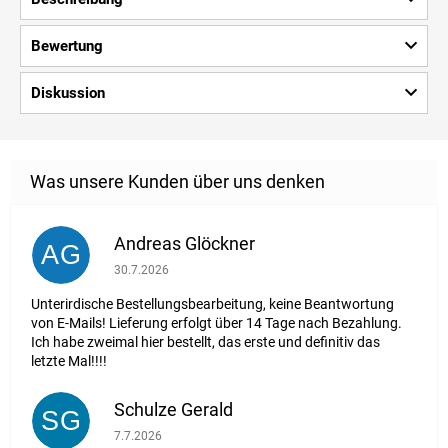
Bewertung
Diskussion
Andreas Glöckner
AG
Die Shop-Bewertung beträgt 1 von 5 Sternen.
30.7.2026
Unterirdische Bestellungsbearbeitung, keine Beantwortung
von E-Mails! Lieferung erfolgt über 14 Tage nach Bezahlung.
Ich habe zweimal hier bestellt, das erste und definitiv das
letzte Mal!!!!
Schulze Gerald
SG
Die Shop-Bewertung beträgt 5 von 5 Sternen.
7.7.2026