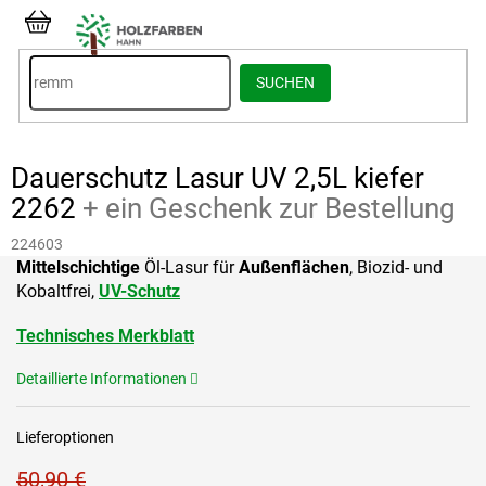
Zum
Inhalt
WARENKORB
springen
SUCHEN
Dauerschutz Lasur UV 2,5L kiefer
2262
+ ein Geschenk zur Bestellung
224603
Mittelschichtige
Öl-Lasur für
Außenflächen
, Biozid- und
Kobaltfrei,
UV-Schutz
Technisches Merkblatt
Detaillierte Informationen
Lieferoptionen
50,90 €