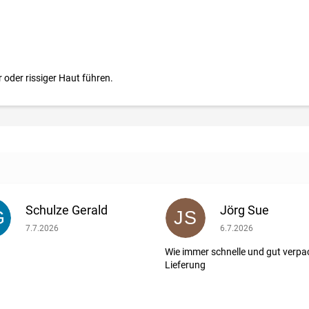
oder rissiger Haut führen.
Schulze Gerald
Jörg Sue
G
JS
ernen.
Die Shop-Bewertung beträgt 5 von 5 Sternen.
Die Shop-Bewertung b
7.7.2026
6.7.2026
Wie immer schnelle und gut verpa
Lieferung