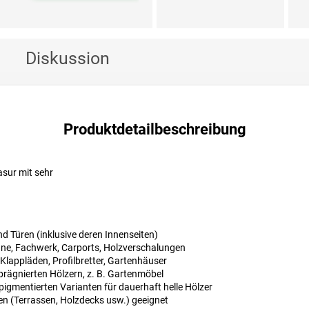
Diskussion
Produktdetailbeschreibung
asur mit sehr
n
nd Türen (inklusive deren Innenseiten)
äune, Fachwerk, Carports, Holzverschalungen
 Klappläden, Profilbretter, Gartenhäuser
prägnierten Hölzern, z. B. Gartenmöbel
pigmentierten Varianten für dauerhaft helle Hölzer
n (Terrassen, Holzdecks usw.) geeignet