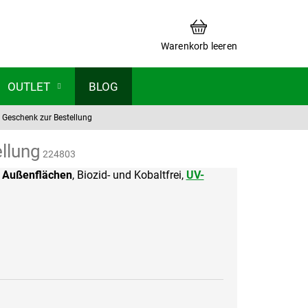
WARENKORB
Warenkorb leeren
OUTLET
BLOG
n Geschenk zur Bestellung
llung
224803
r
Außenflächen
, Biozid- und Kobaltfrei,
UV-