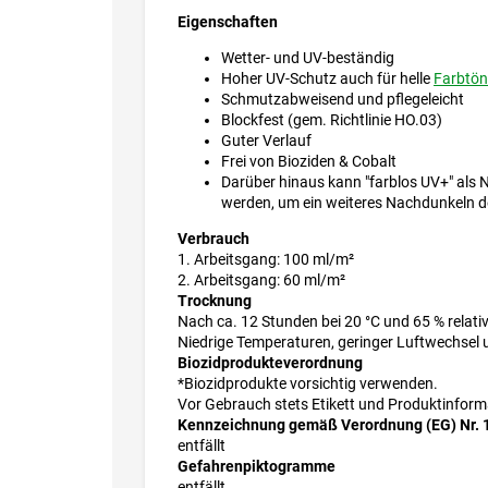
Eigenschaften
Wetter- und UV-beständig
Hoher UV-Schutz auch für helle
Farbtön
Schmutzabweisend und pflegeleicht
Blockfest (gem. Richtlinie HO.03)
Guter Verlauf
Frei von Bioziden & Cobalt
Darüber hinaus kann "farblos UV+" als 
werden, um ein weiteres Nachdunkeln de
Verbrauch
1. Arbeitsgang: 100 ml/m²
2. Arbeitsgang: 60 ml/m²
Trocknung
Nach ca. 12 Stunden bei 20 °C und 65 % relativ
Niedrige Temperaturen, geringer Luftwechsel
Biozidprodukteverordnung
*Biozidprodukte vorsichtig verwenden.
Vor Gebrauch stets Etikett und Produktinform
Kennzeichnung gemäß Verordnung (EG) Nr. 
entfällt
Gefahrenpiktogramme
entfällt