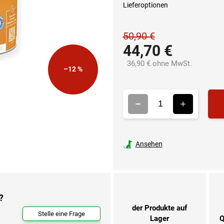
Lieferoptionen
50,90 €
44,70 €
36,90 € ohne MwSt.
–12 %
Verkaufsp
Ansehen
?
der Produkte auf
Stelle eine Frage
Lager
Q