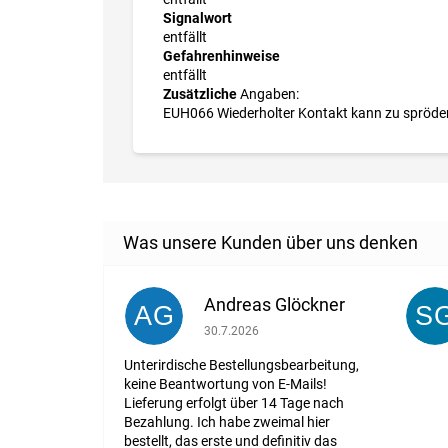
Signalwort
entfällt
Gefahrenhinweise
entfällt
Zusätzliche
Angaben:
EUH066 Wiederholter Kontakt kann zu spröder 
Andreas Glöckner
AG
S
Die Shop-Bewertung beträgt 1 von 5 St
30.7.2026
Unterirdische Bestellungsbearbeitung,
keine Beantwortung von E-Mails!
Lieferung erfolgt über 14 Tage nach
Bezahlung. Ich habe zweimal hier
bestellt, das erste und definitiv das