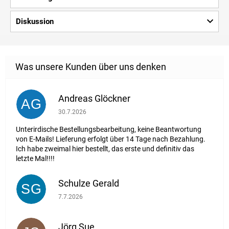
Diskussion
Andreas Glöckner
AG
Die Shop-Bewertung beträgt 1 von 5 Sternen.
30.7.2026
Unterirdische Bestellungsbearbeitung, keine Beantwortung
von E-Mails! Lieferung erfolgt über 14 Tage nach Bezahlung.
Ich habe zweimal hier bestellt, das erste und definitiv das
letzte Mal!!!!
Schulze Gerald
SG
Die Shop-Bewertung beträgt 5 von 5 Sternen.
7.7.2026
Jörg Sue