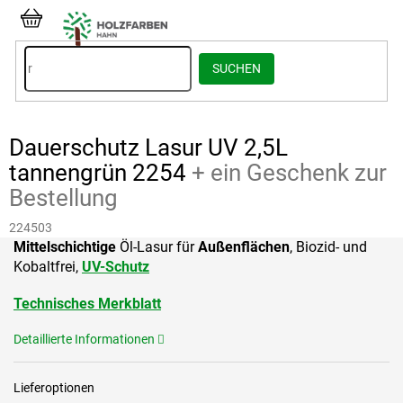
Zum
Inhalt
WARENKORB
springen
SUCHEN
Dauerschutz Lasur UV 2,5L
tannengrün 2254
+ ein Geschenk zur
Bestellung
224503
Mittelschichtige
Öl-Lasur für
Außenflächen
, Biozid- und
Kobaltfrei,
UV-Schutz
Technisches Merkblatt
Detaillierte Informationen
Lieferoptionen