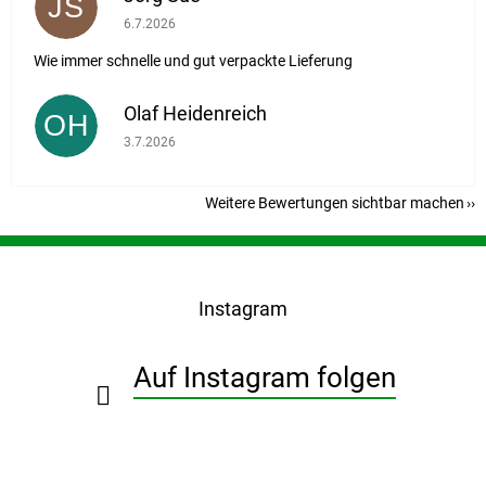
JS
Die Shop-Bewertung beträgt 5 von 5 Sternen.
6.7.2026
Wie immer schnelle und gut verpackte Lieferung
Olaf Heidenreich
OH
Die Shop-Bewertung beträgt 5 von 5 Sternen.
3.7.2026
Weitere Bewertungen sichtbar machen
F
u
ß
Instagram
z
e
i
Auf Instagram folgen
l
e