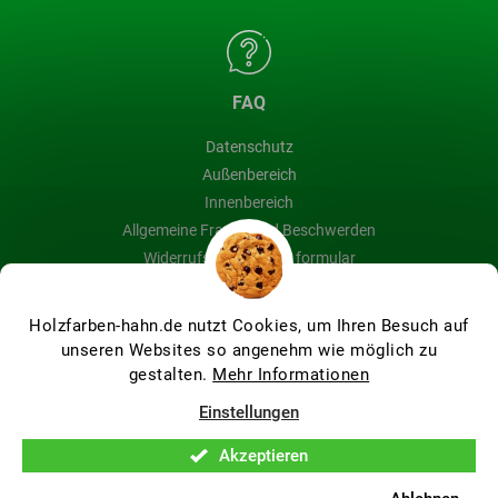
FAQ
Datenschutz
Außenbereich
Innenbereich
Allgemeine Fragen und Beschwerden
Widerrufsbelehrung & formular
Blog
Holzfarben-hahn.de nutzt Cookies, um Ihren Besuch auf
unseren Websites so angenehm wie möglich zu
gestalten.
Mehr Informationen
Erstellt von Shoptet Premium
Einstellungen
Akzeptieren
Copyright 2026
Holzfarben Hahn
. Alle Rechte vorbehalten.
Cookie-Einstellungen ändern