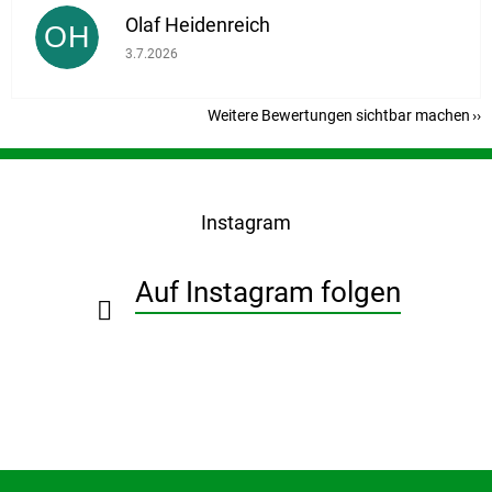
Olaf Heidenreich
OH
Die Shop-Bewertung beträgt 5 von 5 Sternen.
3.7.2026
Weitere Bewertungen sichtbar machen
F
u
ß
Instagram
z
e
i
Auf Instagram folgen
l
e