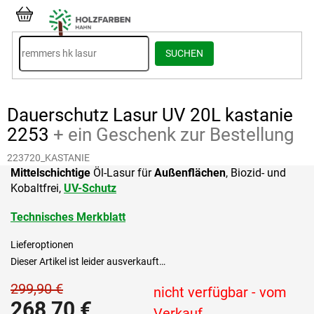
Zum
Inhalt
WARENKORB
springen
SUCHEN
Dauerschutz Lasur UV 20L kastanie
2253
+ ein Geschenk zur Bestellung
223720_KASTANIE
Mittelschichtige
Öl-Lasur für
Außenflächen
, Biozid- und
Kobaltfrei,
UV-Schutz
Technisches Merkblatt
Lieferoptionen
Dieser Artikel ist leider ausverkauft…
299,90 €
nicht verfügbar - vom
268,70 €
Verkauf