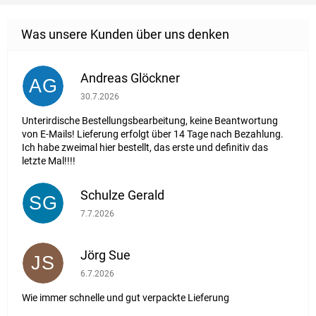
Andreas Glöckner
AG
Die Shop-Bewertung beträgt 1 von 5 Sternen.
30.7.2026
Unterirdische Bestellungsbearbeitung, keine Beantwortung
von E-Mails! Lieferung erfolgt über 14 Tage nach Bezahlung.
Ich habe zweimal hier bestellt, das erste und definitiv das
letzte Mal!!!!
Schulze Gerald
SG
Die Shop-Bewertung beträgt 5 von 5 Sternen.
7.7.2026
Jörg Sue
JS
Die Shop-Bewertung beträgt 5 von 5 Sternen.
6.7.2026
Wie immer schnelle und gut verpackte Lieferung