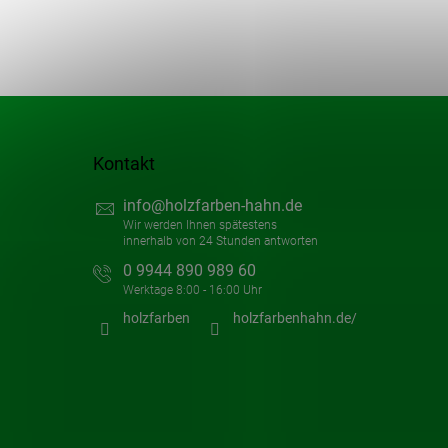
Kontakt
info
@
holzfarben-hahn.de
0 9944 890 989 60
holzfarben
holzfarbenhahn.de/