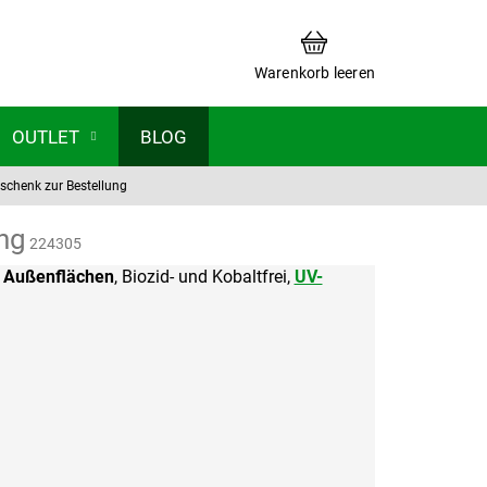
WARENKORB
Warenkorb leeren
OUTLET
BLOG
eschenk zur Bestellung
ung
224305
r
Außenflächen
, Biozid- und Kobaltfrei,
UV-