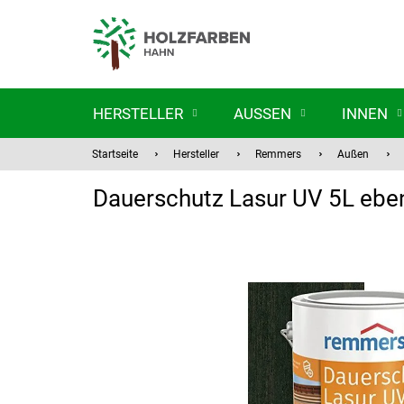
Zum
Inhalt
springen
HERSTELLER
AUSSEN
INNEN
Startseite
Hersteller
Remmers
Außen
Dauerschutz Lasur UV 5L eb