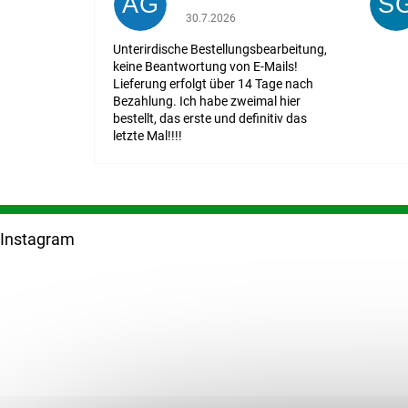
AG
S
Die Shop-Bewertung beträgt 1 von 5 St
30.7.2026
Unterirdische Bestellungsbearbeitung,
keine Beantwortung von E-Mails!
Lieferung erfolgt über 14 Tage nach
Bezahlung. Ich habe zweimal hier
bestellt, das erste und definitiv das
letzte Mal!!!!
F
u
Instagram
ß
z
e
i
l
e