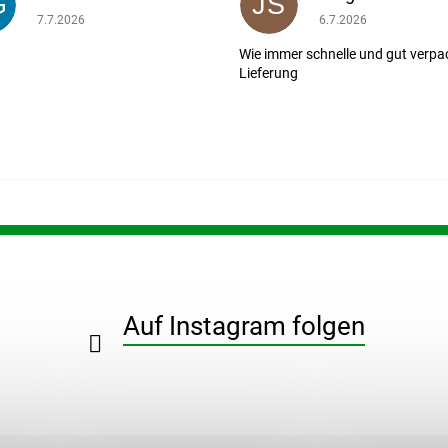
G
JS
ernen.
Die Shop-Bewertung beträgt 5 von 5 Sternen.
Die Shop-Bewertung b
7.7.2026
6.7.2026
Wie immer schnelle und gut verpa
Lieferung
Auf Instagram folgen