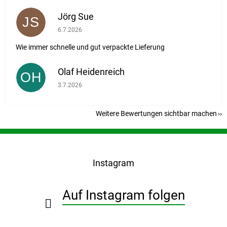
Jörg Sue
JS
Die Shop-Bewertung beträgt 5 von 5 Sternen.
6.7.2026
Wie immer schnelle und gut verpackte Lieferung
Olaf Heidenreich
OH
Die Shop-Bewertung beträgt 5 von 5 Sternen.
3.7.2026
Weitere Bewertungen sichtbar machen
F
u
ß
Instagram
z
e
i
Auf Instagram folgen
l
e