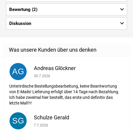
Bewertung (2)
Diskussion
Andreas Glöckner
AG
Die Shop-Bewertung beträgt 1 von 5 Sternen.
30.7.2026
Unterirdische Bestellungsbearbeitung, keine Beantwortung
von E-Mails! Lieferung erfolgt über 14 Tage nach Bezahlung.
Ich habe zweimal hier bestellt, das erste und definitiv das
letzte Mal!!!!
Schulze Gerald
SG
Die Shop-Bewertung beträgt 5 von 5 Sternen.
7.7.2026