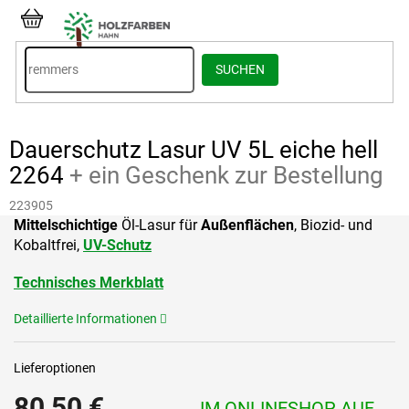
Zum
Inhalt
WARENKORB
springen
SUCHEN
Dauerschutz Lasur UV 5L eiche hell
2264
+ ein Geschenk zur Bestellung
223905
Mittelschichtige
Öl-Lasur für
Außenflächen
, Biozid- und
Kobaltfrei,
UV-Schutz
Technisches Merkblatt
Detaillierte Informationen
Lieferoptionen
80,50 €
IM ONLINESHOP AUF