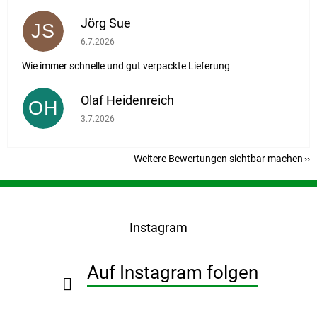
Jörg Sue
JS
Die Shop-Bewertung beträgt 5 von 5 Sternen.
6.7.2026
Wie immer schnelle und gut verpackte Lieferung
Olaf Heidenreich
OH
Die Shop-Bewertung beträgt 5 von 5 Sternen.
3.7.2026
Weitere Bewertungen sichtbar machen
F
u
ß
Instagram
z
e
i
Auf Instagram folgen
l
e