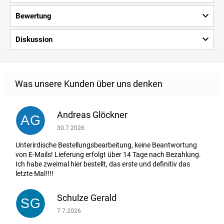
Bewertung
Diskussion
Andreas Glöckner
AG
Die Shop-Bewertung beträgt 1 von 5 Sternen.
30.7.2026
Unterirdische Bestellungsbearbeitung, keine Beantwortung
von E-Mails! Lieferung erfolgt über 14 Tage nach Bezahlung.
Ich habe zweimal hier bestellt, das erste und definitiv das
letzte Mal!!!!
Schulze Gerald
SG
Die Shop-Bewertung beträgt 5 von 5 Sternen.
7.7.2026