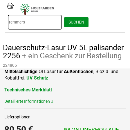
Zum
Inhalt
WARENKORB
springen
SUCHEN
Dauerschutz-Lasur UV 5L palisander
2256
+ ein Geschenk zur Bestellung
224805
Mittelschichtige
Öl-Lasur für
Außenflächen
, Biozid- und
Kobaltfrei,
UV-Schutz
Technisches Merkblatt
Detaillierte Informationen
Lieferoptionen
80,50 €
IM ONLINESHOP AUF