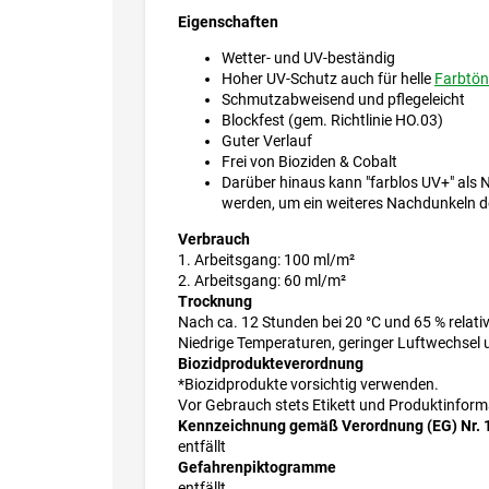
Eigenschaften
Wetter- und UV-beständig
Hoher UV-Schutz auch für helle
Farbtön
Schmutzabweisend und pflegeleicht
Blockfest (gem. Richtlinie HO.03)
Guter Verlauf
Frei von Bioziden & Cobalt
Darüber hinaus kann "farblos UV+" als 
werden, um ein weiteres Nachdunkeln de
Verbrauch
1. Arbeitsgang: 100 ml/m²
2. Arbeitsgang: 60 ml/m²
Trocknung
Nach ca. 12 Stunden bei 20 °C und 65 % relativ
Niedrige Temperaturen, geringer Luftwechsel
Biozidprodukteverordnung
*Biozidprodukte vorsichtig verwenden.
Vor Gebrauch stets Etikett und Produktinform
Kennzeichnung gemäß Verordnung (EG) Nr. 
entfällt
Gefahrenpiktogramme
entfällt