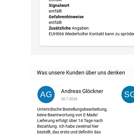
Signalwort
entfällt
Gefahrenhinweise
entfällt
Zusätzliche
Angaben:
EUH066 Wiederholter Kontakt kann zu spröder 
Andreas Glöckner
AG
S
Die Shop-Bewertung beträgt 1 von 5 St
30.7.2026
Unterirdische Bestellungsbearbeitung,
keine Beantwortung von E-Mails!
Lieferung erfolgt über 14 Tage nach
Bezahlung. Ich habe zweimal hier
bestellt, das erste und definitiv das