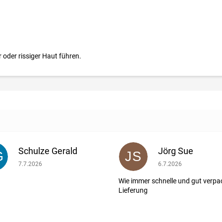
oder rissiger Haut führen.
Schulze Gerald
Jörg Sue
G
JS
ernen.
Die Shop-Bewertung beträgt 5 von 5 Sternen.
Die Shop-Bewertung b
7.7.2026
6.7.2026
Wie immer schnelle und gut verpa
Lieferung