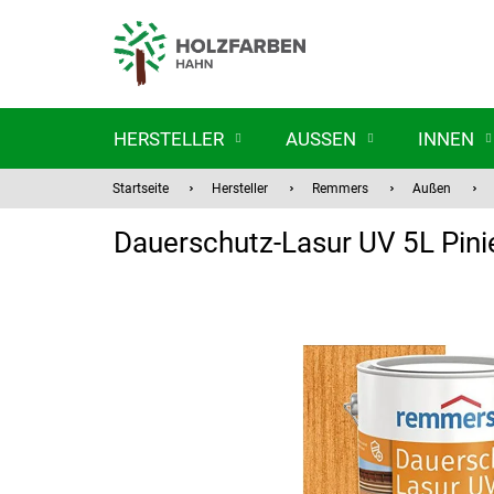
Zum
Inhalt
springen
HERSTELLER
AUSSEN
INNEN
Startseite
Hersteller
Remmers
Außen
Dauerschutz-Lasur UV 5L Pin