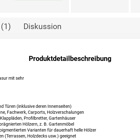
(1)
Diskussion
Produktdetailbeschreibung
asur mit sehr
n
nd Türen (inklusive deren Innenseiten)
äune, Fachwerk, Carports, Holzverschalungen
 Klappläden, Profilbretter, Gartenhäuser
prägnierten Hölzern, z. B. Gartenmöbel
pigmentierten Varianten für dauerhaft helle Hölzer
n (Terrassen, Holzdecks usw.) geeignet