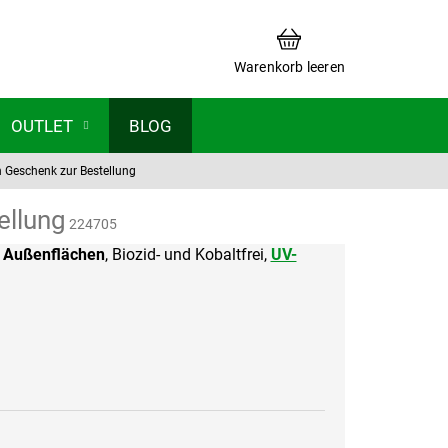
WARENKORB
Warenkorb leeren
OUTLET
BLOG
n Geschenk zur Bestellung
ellung
224705
r
Außenflächen
, Biozid- und Kobaltfrei,
UV-