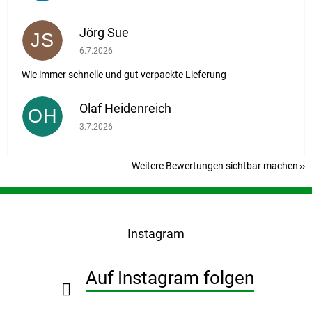
Jörg Sue
JS
Die Shop-Bewertung beträgt 5 von 5 Sternen.
6.7.2026
Wie immer schnelle und gut verpackte Lieferung
Olaf Heidenreich
OH
Die Shop-Bewertung beträgt 5 von 5 Sternen.
3.7.2026
Weitere Bewertungen sichtbar machen
F
u
ß
Instagram
z
e
i
Auf Instagram folgen
l
e