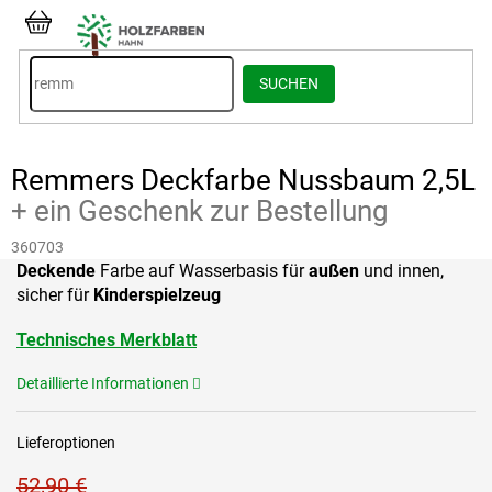
Zum
Inhalt
WARENKORB
springen
SUCHEN
Remmers Deckfarbe Nussbaum 2,5L
+ ein Geschenk zur Bestellung
360703
Deckende
Farbe auf Wasserbasis für
außen
und innen,
sicher für
Kinderspielzeug
Technisches Merkblatt
Detaillierte Informationen
Lieferoptionen
52,90 €