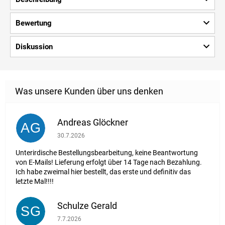
Bewertung
Diskussion
Andreas Glöckner
AG
Die Shop-Bewertung beträgt 1 von 5 Sternen.
30.7.2026
Unterirdische Bestellungsbearbeitung, keine Beantwortung
von E-Mails! Lieferung erfolgt über 14 Tage nach Bezahlung.
Ich habe zweimal hier bestellt, das erste und definitiv das
letzte Mal!!!!
Schulze Gerald
SG
Die Shop-Bewertung beträgt 5 von 5 Sternen.
7.7.2026