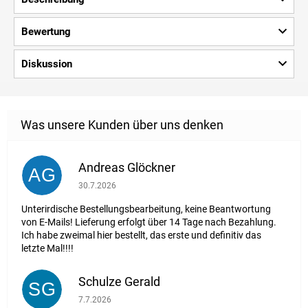
Bewertung
Diskussion
Andreas Glöckner
AG
Die Shop-Bewertung beträgt 1 von 5 Sternen.
30.7.2026
Unterirdische Bestellungsbearbeitung, keine Beantwortung
von E-Mails! Lieferung erfolgt über 14 Tage nach Bezahlung.
Ich habe zweimal hier bestellt, das erste und definitiv das
letzte Mal!!!!
Schulze Gerald
SG
Die Shop-Bewertung beträgt 5 von 5 Sternen.
7.7.2026