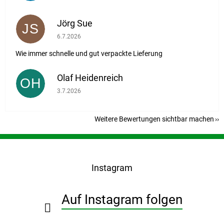
Jörg Sue
JS
Die Shop-Bewertung beträgt 5 von 5 Sternen.
6.7.2026
Wie immer schnelle und gut verpackte Lieferung
Olaf Heidenreich
OH
Die Shop-Bewertung beträgt 5 von 5 Sternen.
3.7.2026
Weitere Bewertungen sichtbar machen
F
u
ß
Instagram
z
e
i
Auf Instagram folgen
l
e