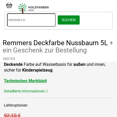
Zum
Inhalt
WARENKORB
springen
SUCHEN
Remmers Deckfarbe Nussbaum 5L
+
ein Geschenk zur Bestellung
360705
Deckende
Farbe auf Wasserbasis für
außen
und innen,
sicher für
Kinderspielzeug
Technisches Merkblatt
Detaillierte Informationen
Lieferoptionen
92,10 €