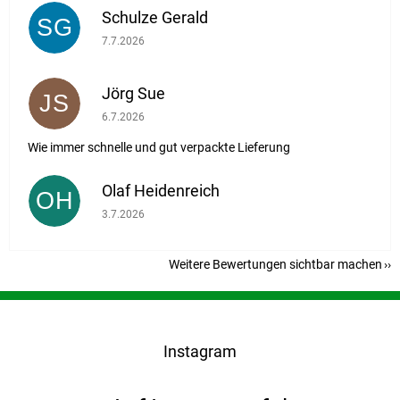
Schulze Gerald
SG
Die Shop-Bewertung beträgt 5 von 5 Sternen.
7.7.2026
Jörg Sue
JS
Die Shop-Bewertung beträgt 5 von 5 Sternen.
6.7.2026
Wie immer schnelle und gut verpackte Lieferung
Olaf Heidenreich
OH
Die Shop-Bewertung beträgt 5 von 5 Sternen.
3.7.2026
Weitere Bewertungen sichtbar machen
F
u
ß
Instagram
z
e
i