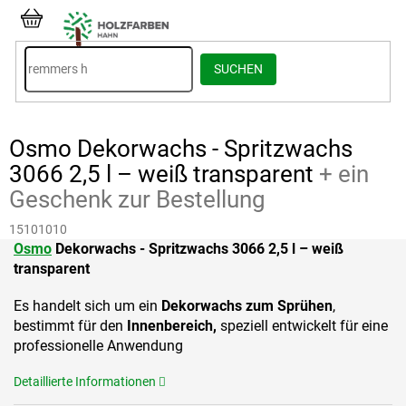
Zum
Inhalt
WARENKORB
springen
SUCHEN
Osmo Dekorwachs - Spritzwachs
3066 2,5 l – weiß transparent
+ ein
Geschenk zur Bestellung
15101010
Osmo
Dekorwachs - Spritzwachs 3066 2,5 l – weiß
transparent
Es handelt sich um ein
Dekorwachs zum Sprühen
,
bestimmt für den
Innenbereich,
speziell entwickelt für eine
professionelle Anwendung
Detaillierte Informationen