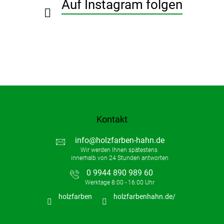
Auf Instagram folgen
l
e
Kontakt
info
@
holzfarben-hahn.de
0 9944 890 989 60
holzfarben
holzfarbenhahn.de/