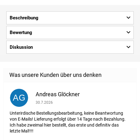
Beschreibung
Bewertung
Diskussion
Andreas Glöckner
AG
Die Shop-Bewertung beträgt 1 von 5 Sternen.
30.7.2026
Unterirdische Bestellungsbearbeitung, keine Beantwortung
von E-Mails! Lieferung erfolgt über 14 Tage nach Bezahlung.
Ich habe zweimal hier bestellt, das erste und definitiv das
letzte Mal!!!!