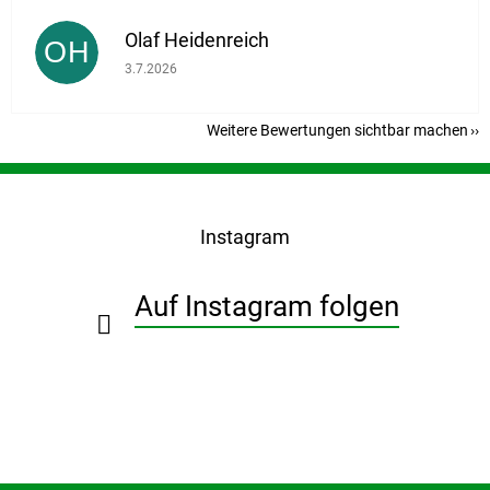
Olaf Heidenreich
OH
Die Shop-Bewertung beträgt 5 von 5 Sternen.
3.7.2026
Weitere Bewertungen sichtbar machen
F
u
ß
Instagram
z
e
i
Auf Instagram folgen
l
e