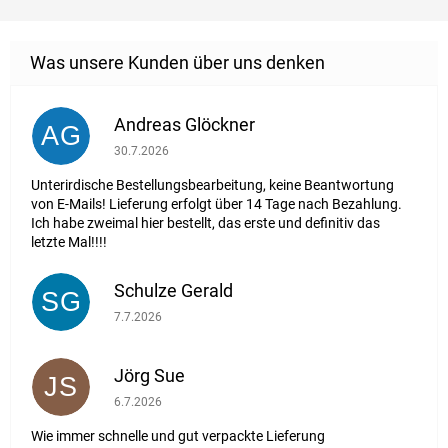
Andreas Glöckner
AG
Die Shop-Bewertung beträgt 1 von 5 Sternen.
30.7.2026
Unterirdische Bestellungsbearbeitung, keine Beantwortung
von E-Mails! Lieferung erfolgt über 14 Tage nach Bezahlung.
Ich habe zweimal hier bestellt, das erste und definitiv das
letzte Mal!!!!
Schulze Gerald
SG
Die Shop-Bewertung beträgt 5 von 5 Sternen.
7.7.2026
Jörg Sue
JS
Die Shop-Bewertung beträgt 5 von 5 Sternen.
6.7.2026
Wie immer schnelle und gut verpackte Lieferung