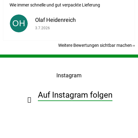
Wie immer schnelle und gut verpackte Lieferung
Olaf Heidenreich
OH
Die Shop-Bewertung beträgt 5 von 5 Sternen.
3.7.2026
Weitere Bewertungen sichtbar machen
F
u
ß
Instagram
z
e
i
Auf Instagram folgen
l
e