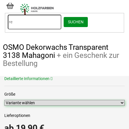
Zum
Inhalt
WARENKORB
springen
SUCHEN
OSMO Dekorwachs Transparent
3138 Mahagoni
+ ein Geschenk zur
Bestellung
Detaillierte Informationen
Größe
Lieferoptionen
ab
19,90 €