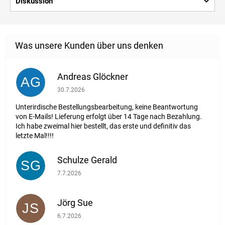
Diskussion
Andreas Glöckner
AG
Die Shop-Bewertung beträgt 1 von 5 Sternen.
30.7.2026
Unterirdische Bestellungsbearbeitung, keine Beantwortung
von E-Mails! Lieferung erfolgt über 14 Tage nach Bezahlung.
Ich habe zweimal hier bestellt, das erste und definitiv das
letzte Mal!!!!
Schulze Gerald
SG
Die Shop-Bewertung beträgt 5 von 5 Sternen.
7.7.2026
Jörg Sue
JS
Die Shop-Bewertung beträgt 5 von 5 Sternen.
6.7.2026