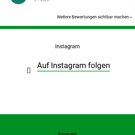
Weitere Bewertungen sichtbar machen
F
u
ß
Instagram
z
e
i
Auf Instagram folgen
l
e
Kontakt