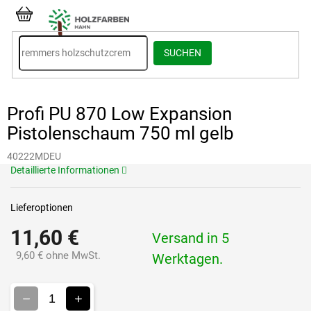
Zum
Inhalt
WARENKORB
springen
SUCHEN
Profi PU 870 Low Expansion
Pistolenschaum 750 ml gelb
40222MDEU
Detaillierte Informationen
Lieferoptionen
11,60 €
Versand in 5
9,60 € ohne MwSt.
Werktagen.
Verkaufspreis: