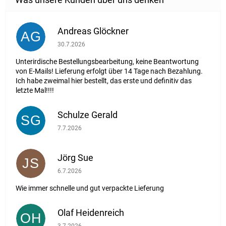
Andreas Glöckner
AG
Die Shop-Bewertung beträgt 1 von 5 Sternen.
30.7.2026
Unterirdische Bestellungsbearbeitung, keine Beantwortung
von E-Mails! Lieferung erfolgt über 14 Tage nach Bezahlung.
Ich habe zweimal hier bestellt, das erste und definitiv das
letzte Mal!!!!
Schulze Gerald
SG
Die Shop-Bewertung beträgt 5 von 5 Sternen.
7.7.2026
Jörg Sue
JS
Die Shop-Bewertung beträgt 5 von 5 Sternen.
6.7.2026
Wie immer schnelle und gut verpackte Lieferung
Olaf Heidenreich
OH
Die Shop-Bewertung beträgt 5 von 5 Sternen.
3.7.2026