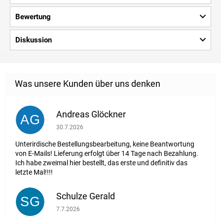
Bewertung
Diskussion
Andreas Glöckner
AG
Die Shop-Bewertung beträgt 1 von 5 Sternen.
30.7.2026
Unterirdische Bestellungsbearbeitung, keine Beantwortung
von E-Mails! Lieferung erfolgt über 14 Tage nach Bezahlung.
Ich habe zweimal hier bestellt, das erste und definitiv das
letzte Mal!!!!
Schulze Gerald
SG
Die Shop-Bewertung beträgt 5 von 5 Sternen.
7.7.2026