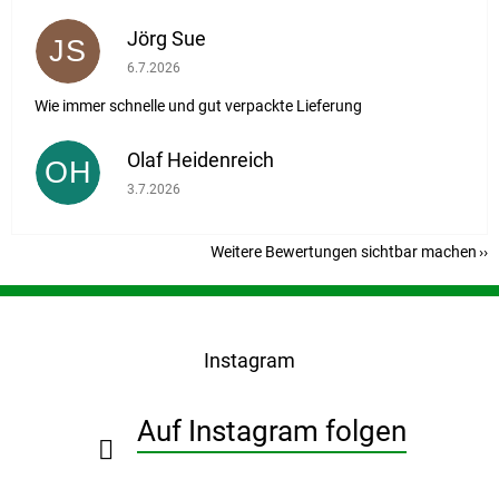
Jörg Sue
JS
Die Shop-Bewertung beträgt 5 von 5 Sternen.
6.7.2026
Wie immer schnelle und gut verpackte Lieferung
Olaf Heidenreich
OH
Die Shop-Bewertung beträgt 5 von 5 Sternen.
3.7.2026
Weitere Bewertungen sichtbar machen
F
u
ß
Instagram
z
e
i
Auf Instagram folgen
l
e