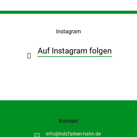
F
u
ß
Instagram
z
e
i
Auf Instagram folgen
l
e
Kontakt
info
@
holzfarben-hahn.de