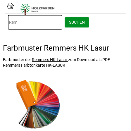
Zum
Inhalt
WARENKORB
springen
SUCHEN
Farbmuster Remmers HK Lasur
Farbmuster der
Remmers HK-Lasur
zum Download als PDF –
Remmers Farbtonkarte HK-LASUR