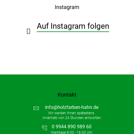
ß
Instagram
z
e
i
Auf Instagram folgen
l
e
Kontakt
info
@
holzfarben-hahn.de
0 9944 890 989 60