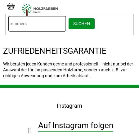
Zum
Inhalt
WARENKORB
springen
SUCHEN
ZUFRIEDENHEITSGARANTIE
Wir beraten jeden Kunden gerne und professionell – nicht nur bei der
Auswahl der für ihn passenden Holzfarbe, sondern auch z. B. zur
richtigen Anwendung und zum Arbeitsablauf.
F
u
ß
Instagram
z
e
i
Auf Instagram folgen
l
e