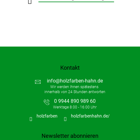
e
Kontakt
info
@
holzfarben-hahn.de
0 9944 890 989 60
holzfarben
holzfarbenhahn.de/
Newsletter abonnieren