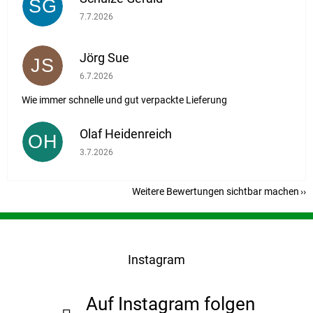
SG
Die Shop-Bewertung beträgt 5 von 5 Sternen.
7.7.2026
Jörg Sue
JS
Die Shop-Bewertung beträgt 5 von 5 Sternen.
6.7.2026
Wie immer schnelle und gut verpackte Lieferung
Olaf Heidenreich
OH
Die Shop-Bewertung beträgt 5 von 5 Sternen.
3.7.2026
Weitere Bewertungen sichtbar machen
F
u
ß
Instagram
z
e
i
Auf Instagram folgen
l