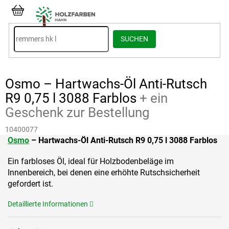
Zum
Inhalt
WARENKORB
springen
SUCHEN
Osmo – Hartwachs-Öl Anti-Rutsch
R9 0,75 l 3088 Farblos
+ ein
Geschenk zur Bestellung
10400077
Osmo
– Hartwachs-Öl Anti-Rutsch R9 0,75 l 3088
Farblos
Ein farbloses Öl, ideal für Holzbodenbeläge im
Innenbereich, bei denen eine erhöhte Rutschsicherheit
gefordert ist.
Detaillierte Informationen