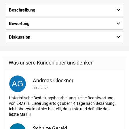
Beschreibung
Bewertung
Diskussion
Andreas Glöckner
AG
Die Shop-Bewertung beträgt 1 von 5 Sternen.
30.7.2026
Unterirdische Bestellungsbearbeitung, keine Beantwortung
von E-Mails! Lieferung erfolgt über 14 Tage nach Bezahlung.
Ich habe zweimal hier bestellt, das erste und definitiv das
letzte Mal!!!!
Schulze Gerald