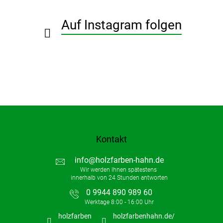
e
i
Auf Instagram folgen
l
e
Kontakt
info
@
holzfarben-hahn.de
0 9944 890 989 60
holzfarben
holzfarbenhahn.de/