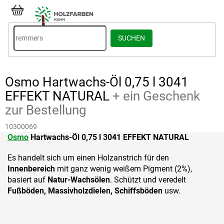
Zum
Inhalt
WARENKORB
springen
SUCHEN
Osmo Hartwachs-Öl 0,75 l 3041
EFFEKT NATURAL
+ ein Geschenk
zur Bestellung
10300069
Osmo
Hartwachs-Öl 0,75 l 3041 EFFEKT NATURAL
Es handelt sich um einen Holzanstrich für den
Innenbereich
mit ganz wenig weißem Pigment (2%),
basiert auf
Natur-Wachsölen
. Schützt und veredelt
Fußböden,
Massivholzdielen, Schiffsböden
usw.