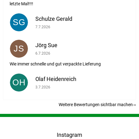
letzte Mal!!!!
Schulze Gerald
SG
Die Shop-Bewertung beträgt 5 von 5 Sternen.
7.7.2026
Jörg Sue
JS
Die Shop-Bewertung beträgt 5 von 5 Sternen.
6.7.2026
Wie immer schnelle und gut verpackte Lieferung
Olaf Heidenreich
OH
Die Shop-Bewertung beträgt 5 von 5 Sternen.
3.7.2026
Weitere Bewertungen sichtbar machen
F
u
ß
Instagram
z