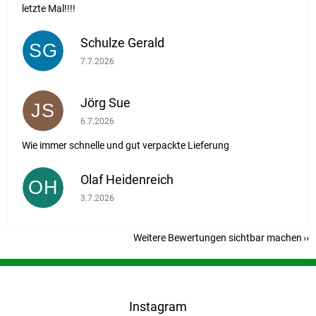
letzte Mal!!!!
Schulze Gerald
SG
Die Shop-Bewertung beträgt 5 von 5 Sternen.
7.7.2026
Jörg Sue
JS
Die Shop-Bewertung beträgt 5 von 5 Sternen.
6.7.2026
Wie immer schnelle und gut verpackte Lieferung
Olaf Heidenreich
OH
Die Shop-Bewertung beträgt 5 von 5 Sternen.
3.7.2026
Weitere Bewertungen sichtbar machen
F
u
ß
Instagram
z