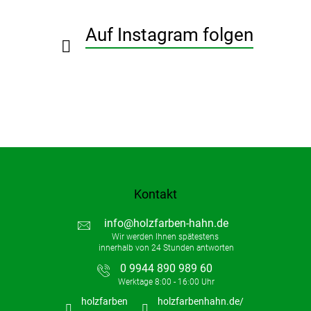
e
i
Auf Instagram folgen
l
e
Kontakt
info
@
holzfarben-hahn.de
0 9944 890 989 60
holzfarben
holzfarbenhahn.de/