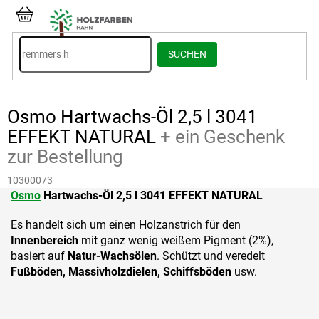
Zum
Inhalt
WARENKORB
springen
SUCHEN
Osmo Hartwachs-Öl 2,5 l 3041
EFFEKT NATURAL
+ ein Geschenk
zur Bestellung
10300073
Osmo
Hartwachs-Öl 2,5 l 3041 EFFEKT NATURAL
Es handelt sich um einen Holzanstrich für den
Innenbereich
mit ganz wenig weißem Pigment (2%),
basiert auf
Natur-Wachsölen
. Schützt und veredelt
Fußböden,
Massivholzdielen, Schiffsböden
usw.