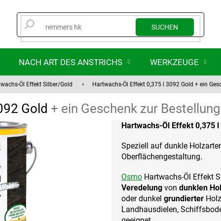
SUCHEN
NACH ART DES ANSTRICHS
WERKZEUGE
wachs-Öl Effekt Silber/Gold
Hartwachs-Öl Effekt 0,375 l 3092 Gold
+ ein Ges
3092 Gold
+ ein Geschenk zur Bestellung
Hartwachs-Öl Effekt 0,375 l
Speziell auf dunkle Holzarte
Oberflächengestaltung.
Osmo
Hartwachs-Öl Effekt Si
Veredelung
von
dunklen Ho
oder dunkel
grundierter
Holz
Landhausdielen, Schiffsbode
geeignet.