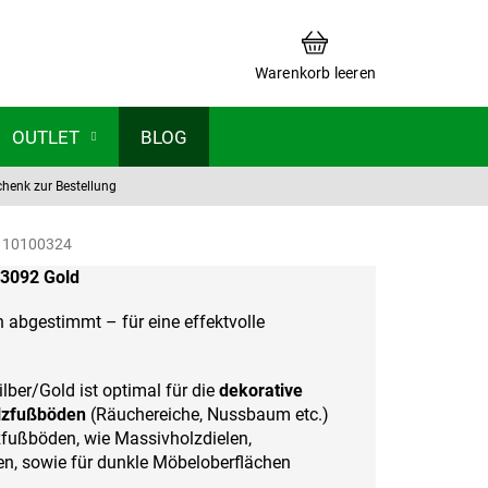
WARENKORB
Warenkorb leeren
OUTLET
BLOG
chenk zur Bestellung
10100324
 3092 Gold
n abgestimmt – für eine effektvolle
lber/Gold ist optimal für die
dekorative
lzfußböden
(Räuchereiche, Nussbaum etc.)
fußböden, wie Massivholzdielen,
n, sowie für dunkle Möbeloberflächen