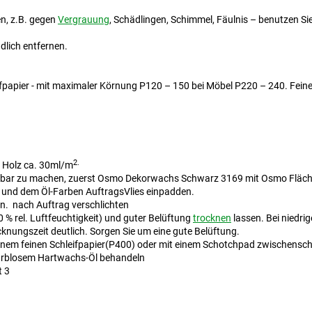
n, z.B. gegen
Vergrauung
, Schädlingen, Schimmel, Fäulnis – benutzen 
dlich entfernen.
ifpapier - mit maximaler Körnung P120 – 150 bei Möbel P220 – 240. Feine
2.
s Holz ca. 30ml/m
htbar zu machen, zuerst Osmo Dekorwachs Schwarz 3169 mit Osmo Fläch
 und dem Öl-Farben AuftragsVlies einpadden.
n. nach Auftrag verschlichten
 % rel. Luftfeuchtigkeit) und guter Belüftung
trocknen
lassen. Bei niedr
ocknungszeit deutlich. Sorgen Sie um eine gute Belüftung.
inem feinen Schleifpapier(P400) oder mit einem Schotchpad zwischensch
arblosem Hartwachs-Öl behandeln
t 3