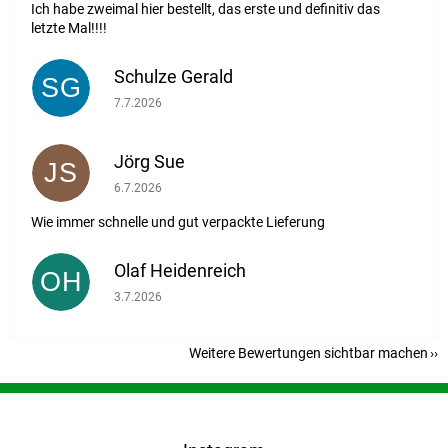
Ich habe zweimal hier bestellt, das erste und definitiv das
letzte Mal!!!!
Schulze Gerald
SG
Die Shop-Bewertung beträgt 5 von 5 Sternen.
7.7.2026
Jörg Sue
JS
Die Shop-Bewertung beträgt 5 von 5 Sternen.
6.7.2026
Wie immer schnelle und gut verpackte Lieferung
Olaf Heidenreich
OH
Die Shop-Bewertung beträgt 5 von 5 Sternen.
3.7.2026
Weitere Bewertungen sichtbar machen
F
u
ß