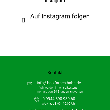
Instagram
z
e
i
Auf Instagram folgen
l
e
Kontakt
info
@
holzfarben-hahn.de
0 9944 890 989 60