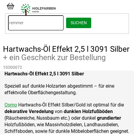
Zum
Inhalt
WARENKORB
springen
SUCHEN
Hartwachs-Öl Effekt 2,5 l 3091 Silber
+ ein Geschenk zur Bestellung
10300072
Hartwachs-Öl Effekt 2,5 l 3091 Silber
Speziell auf dunkle Holzarten abgestimmt – für eine
effektvolle Oberflächengestaltung.
Osmo
Hartwachs-Öl Effekt Silber/Gold ist optimal für die
dekorative Veredelung
von
dunklen Holzfußböden
(Räuchereiche, Nussbaum etc.) oder dunkel
grundierter
Holzfußböden, wie Massivholzdielen, Landhausdielen,
Schiffsboden, sowie für dunkle Möbeloberflächen geeignet.