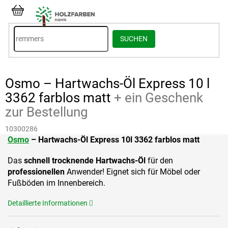
Zum
Inhalt
WARENKORB
springen
SUCHEN
Osmo – Hartwachs-Öl Express 10 l
3362 farblos matt
+ ein Geschenk
zur Bestellung
10300286
Osmo
– Hartwachs-Öl Express 10l 3362
farblos matt
Das
schnell trocknende Hartwachs-Öl
für den
professionellen
Anwender! Eignet sich für Möbel oder
Fußböden im Innenbereich.
Detaillierte Informationen