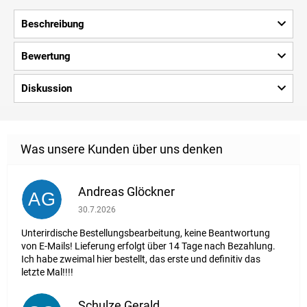
Beschreibung
Bewertung
Diskussion
Andreas Glöckner
AG
Die Shop-Bewertung beträgt 1 von 5 Sternen.
30.7.2026
Unterirdische Bestellungsbearbeitung, keine Beantwortung
von E-Mails! Lieferung erfolgt über 14 Tage nach Bezahlung.
Ich habe zweimal hier bestellt, das erste und definitiv das
letzte Mal!!!!
Schulze Gerald