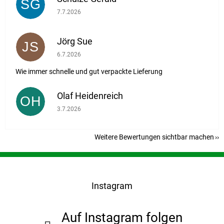
SG
Die Shop-Bewertung beträgt 5 von 5 Sternen.
7.7.2026
Jörg Sue
JS
Die Shop-Bewertung beträgt 5 von 5 Sternen.
6.7.2026
Wie immer schnelle und gut verpackte Lieferung
Olaf Heidenreich
OH
Die Shop-Bewertung beträgt 5 von 5 Sternen.
3.7.2026
Weitere Bewertungen sichtbar machen
F
u
ß
Instagram
z
e
i
Auf Instagram folgen
l