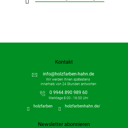
e
Kontakt
info
@
holzfarben-hahn.de
0 9944 890 989 60
holzfarben
holzfarbenhahn.de/
Newsletter abonnieren