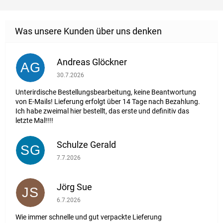
Andreas Glöckner
AG
Die Shop-Bewertung beträgt 1 von 5 Sternen.
30.7.2026
Unterirdische Bestellungsbearbeitung, keine Beantwortung
von E-Mails! Lieferung erfolgt über 14 Tage nach Bezahlung.
Ich habe zweimal hier bestellt, das erste und definitiv das
letzte Mal!!!!
Schulze Gerald
SG
Die Shop-Bewertung beträgt 5 von 5 Sternen.
7.7.2026
Jörg Sue
JS
Die Shop-Bewertung beträgt 5 von 5 Sternen.
6.7.2026
Wie immer schnelle und gut verpackte Lieferung