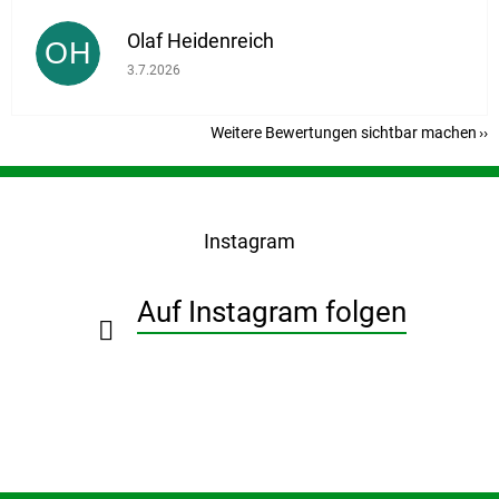
Olaf Heidenreich
OH
Die Shop-Bewertung beträgt 5 von 5 Sternen.
3.7.2026
Weitere Bewertungen sichtbar machen
F
u
ß
Instagram
z
e
i
Auf Instagram folgen
l
e