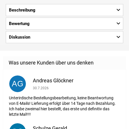
Beschreibung
Bewertung
Diskussion
Andreas Glöckner
AG
Die Shop-Bewertung beträgt 1 von 5 Sternen.
30.7.2026
Unterirdische Bestellungsbearbeitung, keine Beantwortung
von E-Mails! Lieferung erfolgt über 14 Tage nach Bezahlung.
Ich habe zweimal hier bestellt, das erste und definitiv das
letzte Mal!!!!
Schulze Gerald