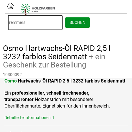
Zum
Inhalt
WARENKORB
springen
SUCHEN
Osmo Hartwachs-Öl RAPID 2,5 l
3232 farblos Seidenmatt
+ ein
Geschenk zur Bestellung
10300092
Osmo
Hartwachs-Öl RAPID 2,5 l 3232 farblos Seidenmatt
Ein
professioneller, schnell trocknender,
transparenter
Holzanstrich mit besonderer
Oberflächenhärte. Eignet sich für den Innenbereich.
Detaillierte Informationen