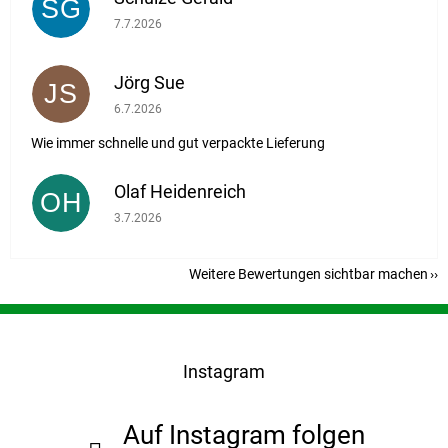
SG
Die Shop-Bewertung beträgt 5 von 5 Sternen.
7.7.2026
Jörg Sue
JS
Die Shop-Bewertung beträgt 5 von 5 Sternen.
6.7.2026
Wie immer schnelle und gut verpackte Lieferung
Olaf Heidenreich
OH
Die Shop-Bewertung beträgt 5 von 5 Sternen.
3.7.2026
Weitere Bewertungen sichtbar machen
F
u
ß
Instagram
z
e
i
Auf Instagram folgen
l