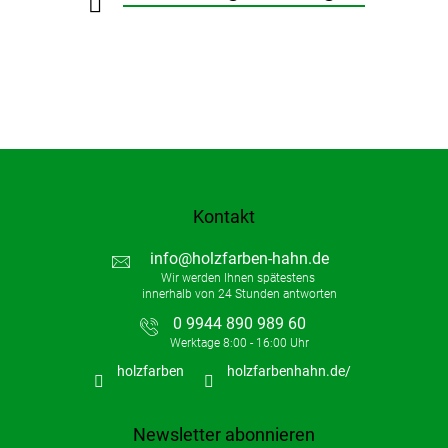
e
Kontakt
info
@
holzfarben-hahn.de
0 9944 890 989 60
holzfarben
holzfarbenhahn.de/
Newsletter abonnieren