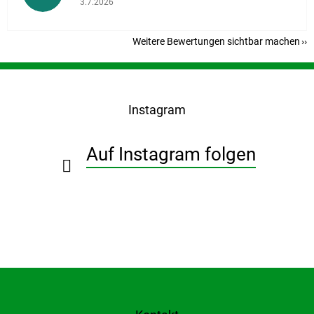
3.7.2026
Weitere Bewertungen sichtbar machen
F
u
ß
Instagram
z
e
i
Auf Instagram folgen
l
e