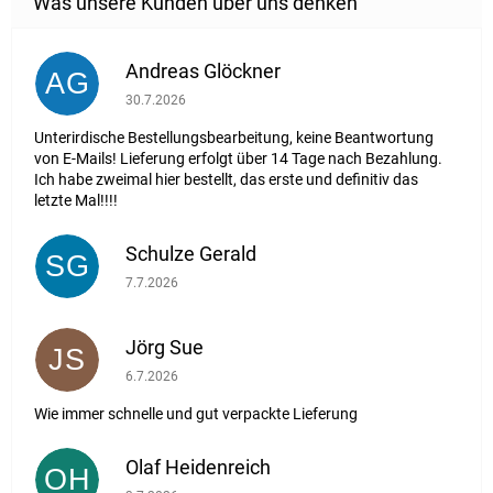
Andreas Glöckner
AG
Die Shop-Bewertung beträgt 1 von 5 Sternen.
30.7.2026
Unterirdische Bestellungsbearbeitung, keine Beantwortung
von E-Mails! Lieferung erfolgt über 14 Tage nach Bezahlung.
Ich habe zweimal hier bestellt, das erste und definitiv das
letzte Mal!!!!
Schulze Gerald
SG
Die Shop-Bewertung beträgt 5 von 5 Sternen.
7.7.2026
Jörg Sue
JS
Die Shop-Bewertung beträgt 5 von 5 Sternen.
6.7.2026
Wie immer schnelle und gut verpackte Lieferung
Olaf Heidenreich
OH
Die Shop-Bewertung beträgt 5 von 5 Sternen.