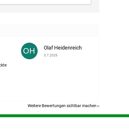
Olaf Heidenreich
OH
eträgt 5 von 5 Sternen.
Die Shop-Bewertung beträgt 5 von 5 Sternen.
3.7.2026
ckte
Weitere Bewertungen sichtbar machen