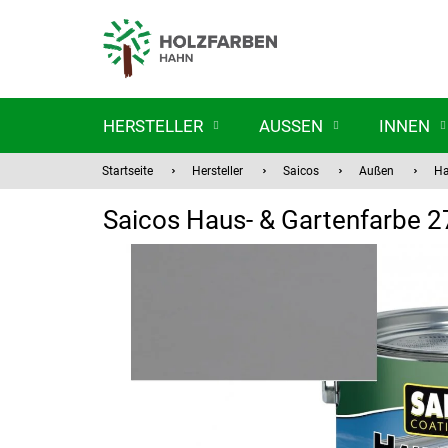
Zum
Inhalt
springen
HERSTELLER
AUSSEN
INNEN
Startseite
Hersteller
Saicos
Außen
Ha
Saicos Haus- & Gartenfarbe 