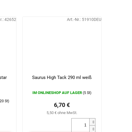
r.:
42652
Art.-Nr.:
51910DEU
star
Saurus High Tack 290 ml weiß
IM ONLINESHOP AUF LAGER
(5 St)
20 St)
6,70 €
5,50 € ohne MwSt.