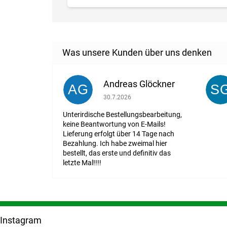
Andreas Glöckner
AG
S
Die Shop-Bewertung beträgt 1 von 5 St
30.7.2026
Unterirdische Bestellungsbearbeitung,
keine Beantwortung von E-Mails!
Lieferung erfolgt über 14 Tage nach
Bezahlung. Ich habe zweimal hier
bestellt, das erste und definitiv das
letzte Mal!!!!
F
u
Instagram