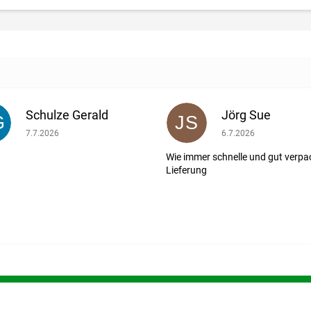
Schulze Gerald
Jörg Sue
G
JS
ernen.
Die Shop-Bewertung beträgt 5 von 5 Sternen.
Die Shop-Bewertung b
7.7.2026
6.7.2026
Wie immer schnelle und gut verpa
Lieferung