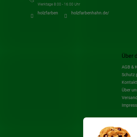
holzfarben
holzfarbenhahn.de/
Über 
AGB & K
Schutz 
Kontakt
Über un
Versand
Impres