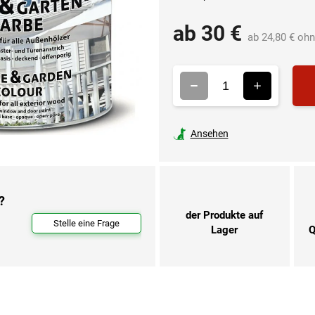
ab
30 €
ab
24,80 €
ohn
Ansehen
?
der Produkte auf
Stelle eine Frage
Lager
Q