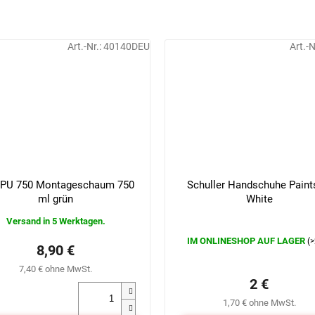
Art.-Nr.:
40140DEU
Art.-N
 PU 750 Montageschaum 750
Schuller Handschuhe Paint
ml grün
White
Versand in 5 Werktagen.
IM ONLINESHOP AUF LAGER
(>
Die
8,90 €
durchschnittliche
7,40 € ohne MwSt.
Produktbewertung
2 €
ist
0,0
1,70 € ohne MwSt.
von