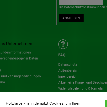
Die
Datenschutzbestimmungen
h
ANMELDEN
das Unternehmen
undeninformationen
FAQ
personenbezogener Daten
Datenschutz
s
Außenbereich
 und Zahlungsbedingungen
Innenbereich
sum
Allgemeine Fragen und Beschwe
Widerrufsbelehrung & formular
Blog
Holzfarben-hahn.de nutzt Cookies, um Ihren