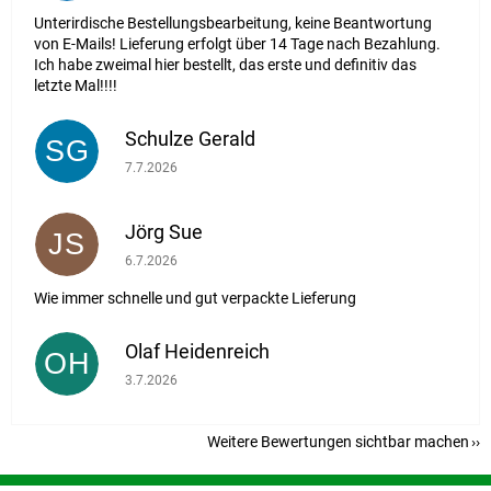
Unterirdische Bestellungsbearbeitung, keine Beantwortung
von E-Mails! Lieferung erfolgt über 14 Tage nach Bezahlung.
Ich habe zweimal hier bestellt, das erste und definitiv das
letzte Mal!!!!
Schulze Gerald
SG
Die Shop-Bewertung beträgt 5 von 5 Sternen.
7.7.2026
Jörg Sue
JS
Die Shop-Bewertung beträgt 5 von 5 Sternen.
6.7.2026
Wie immer schnelle und gut verpackte Lieferung
Olaf Heidenreich
OH
Die Shop-Bewertung beträgt 5 von 5 Sternen.
3.7.2026
Weitere Bewertungen sichtbar machen
F