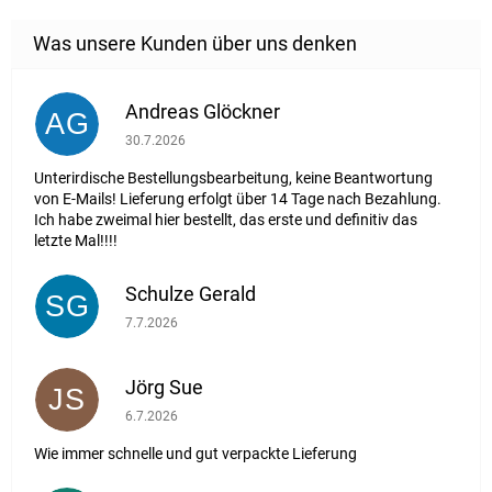
Andreas Glöckner
AG
Die Shop-Bewertung beträgt 1 von 5 Sternen.
30.7.2026
Unterirdische Bestellungsbearbeitung, keine Beantwortung
von E-Mails! Lieferung erfolgt über 14 Tage nach Bezahlung.
Ich habe zweimal hier bestellt, das erste und definitiv das
letzte Mal!!!!
Schulze Gerald
SG
Die Shop-Bewertung beträgt 5 von 5 Sternen.
7.7.2026
Jörg Sue
JS
Die Shop-Bewertung beträgt 5 von 5 Sternen.
6.7.2026
Wie immer schnelle und gut verpackte Lieferung