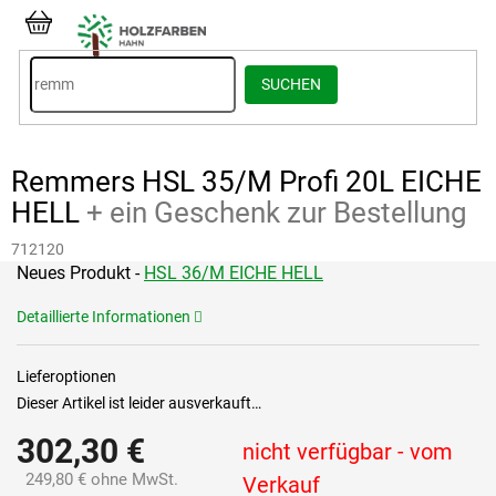
Zum
Inhalt
WARENKORB
springen
SUCHEN
Remmers HSL 35/M Profi 20L EICHE
HELL
+ ein Geschenk zur Bestellung
712120
Neues Produkt -
HSL 36/M EICHE HELL
Detaillierte Informationen
Lieferoptionen
Dieser Artikel ist leider ausverkauft…
302,30 €
nicht verfügbar - vom
249,80 € ohne MwSt.
Verkauf