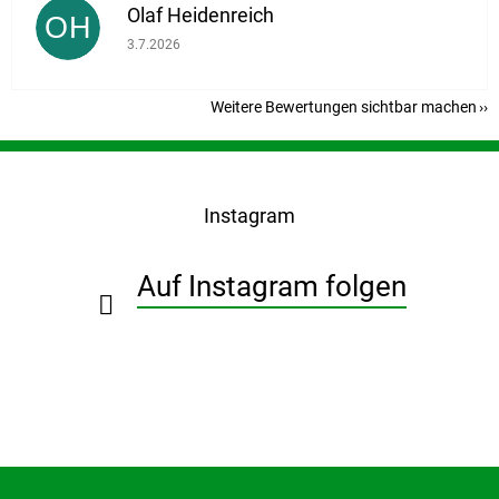
Olaf Heidenreich
OH
Die Shop-Bewertung beträgt 5 von 5 Sternen.
3.7.2026
Weitere Bewertungen sichtbar machen
F
u
ß
Instagram
z
e
i
Auf Instagram folgen
l
e