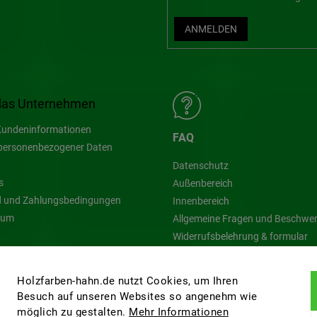
ANMELDEN
das Unternehmen
undeninformationen
FAQ
personenbezogener Daten
Datenschutz
s
Außenbereich
 und Zahlungsbedingungen
Innenbereich
sum
Allgemeine Fragen und Beschwe
Widerrufsbelehrung & formular
Blog
Holzfarben-hahn.de nutzt Cookies, um Ihren
Besuch auf unseren Websites so angenehm wie
möglich zu gestalten.
Mehr Informationen