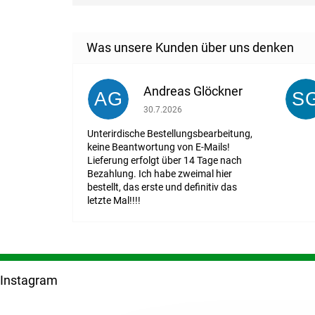
Andreas Glöckner
AG
S
Die Shop-Bewertung beträgt 1 von 5 St
30.7.2026
Unterirdische Bestellungsbearbeitung,
keine Beantwortung von E-Mails!
Lieferung erfolgt über 14 Tage nach
Bezahlung. Ich habe zweimal hier
bestellt, das erste und definitiv das
letzte Mal!!!!
F
u
Instagram
ß
z