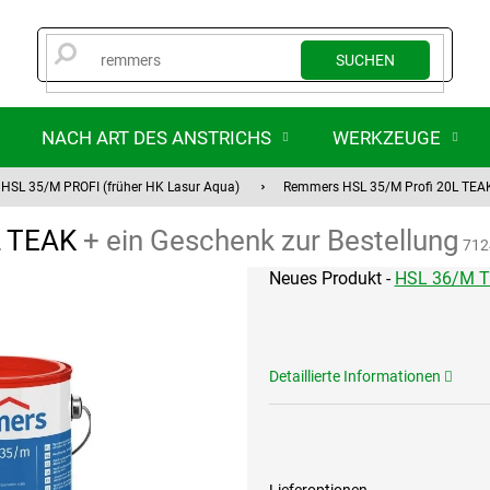
SUCHEN
NACH ART DES ANSTRICHS
WERKZEUGE
HSL 35/M PROFI (früher HK Lasur Aqua)
Remmers HSL 35/M Profi 20L TE
L TEAK
+ ein Geschenk zur Bestellung
712
Neues Produkt -
HSL 36/M 
Detaillierte Informationen