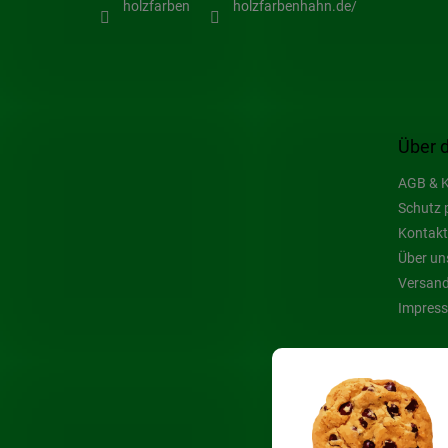
holzfarben
holzfarbenhahn.de/
Über 
AGB & K
Schutz 
Kontakt
Über un
Versand
Impres