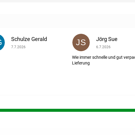
Schulze Gerald
Jörg Sue
G
JS
ernen.
Die Shop-Bewertung beträgt 5 von 5 Sternen.
Die Shop-Bewertung b
7.7.2026
6.7.2026
Wie immer schnelle und gut verpa
Lieferung