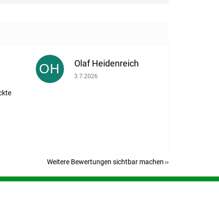
Olaf Heidenreich
OH
eträgt 5 von 5 Sternen.
Die Shop-Bewertung beträgt 5 von 5 Sternen.
3.7.2026
ckte
Weitere Bewertungen sichtbar machen