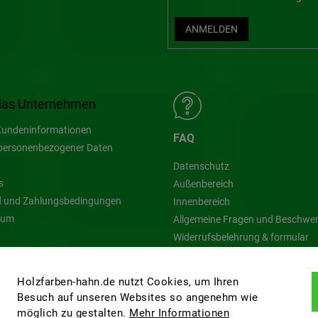
ANMELDEN
das Unternehmen
undeninformationen
FAQ
personenbezogener Daten
Datenschutz
s
Außenbereich
 und Zahlungsbedingungen
Innenbereich
sum
Allgemeine Fragen und Beschwe
Widerrufsbelehrung & formular
Blog
Holzfarben-hahn.de nutzt Cookies, um Ihren
Besuch auf unseren Websites so angenehm wie
möglich zu gestalten.
Mehr Informationen