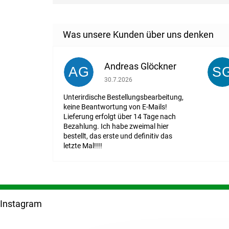
Andreas Glöckner
AG
S
Die Shop-Bewertung beträgt 1 von 5 St
30.7.2026
Unterirdische Bestellungsbearbeitung,
keine Beantwortung von E-Mails!
Lieferung erfolgt über 14 Tage nach
Bezahlung. Ich habe zweimal hier
bestellt, das erste und definitiv das
letzte Mal!!!!
F
u
Instagram
ß
z