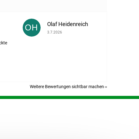
Olaf Heidenreich
OH
eträgt 5 von 5 Sternen.
Die Shop-Bewertung beträgt 5 von 5 Sternen.
3.7.2026
ckte
Weitere Bewertungen sichtbar machen