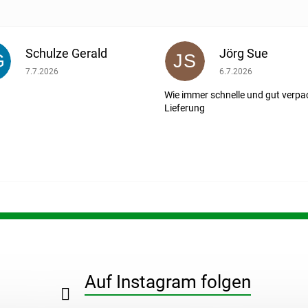
Schulze Gerald
Jörg Sue
G
JS
ernen.
Die Shop-Bewertung beträgt 5 von 5 Sternen.
Die Shop-Bewertung b
7.7.2026
6.7.2026
Wie immer schnelle und gut verpa
Lieferung
Auf Instagram folgen