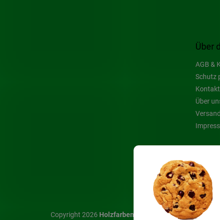
Über 
AGB & K
Schutz 
Kontakt
Über un
Versand
Impres
Copyright 2026
Holzfarben Hahn
. Alle Rechte vorbehal