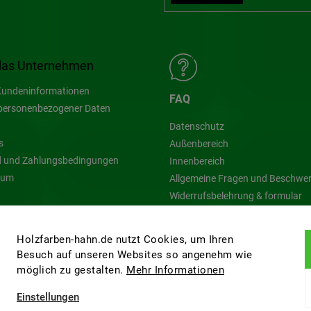
das Unternehmen
undeninformationen
FAQ
personenbezogener Daten
Datenschutz
s
Außenbereich
 und Zahlungsbedingungen
Innenbereich
sum
Allgemeine Fragen und Beschwe
Widerrufsbelehrung & formular
Blog
Holzfarben-hahn.de nutzt Cookies, um Ihren
Besuch auf unseren Websites so angenehm wie
möglich zu gestalten.
Mehr Informationen
Einstellungen
ten.
Cookie-Einstellungen ändern