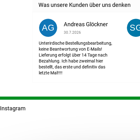
Andreas Glöckner
AG
S
Die Shop-Bewertung beträgt 1 von 5 St
30.7.2026
Unterirdische Bestellungsbearbeitung,
keine Beantwortung von E-Mails!
Lieferung erfolgt über 14 Tage nach
Bezahlung. Ich habe zweimal hier
bestellt, das erste und definitiv das
letzte Mal!!!!
F
u
Instagram
ß
z
e
i