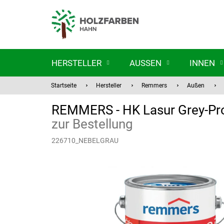
Zum
Inhalt
springen
HERSTELLER
AUSSEN
INNEN
Startseite
Hersteller
Remmers
Außen
REMMERS - HK Lasur Grey-Pro
zur Bestellung
226710_NEBELGRAU