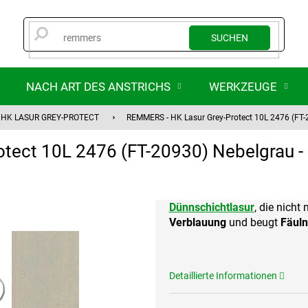
SUCHEN
NACH ART DES ANSTRICHS
WERKZEUGE
HK LASUR GREY-PROTECT
REMMERS - HK Lasur Grey-Protect 10L 2476 (FT-
tect 10L 2476 (FT-20930) Nebelgrau 
Dünnschichtlasur
, die nicht
Verblauung
und beugt
Fäuln
Detaillierte Informationen