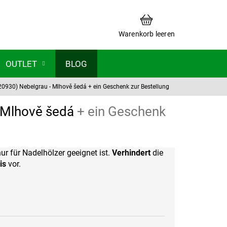
WARENKORB
Warenkorb leeren
OUTLET
BLOG
20930) Nebelgrau - Mlhově šedá
+ ein Geschenk zur Bestellung
- Mlhově šedá
+ ein Geschenk
 nur für Nadelhölzer geeignet ist.
Verhindert
die
is
vor.