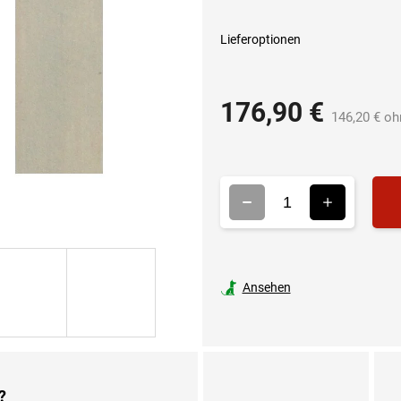
Lieferoptionen
176,90 €
146,20 € o
Ansehen
?