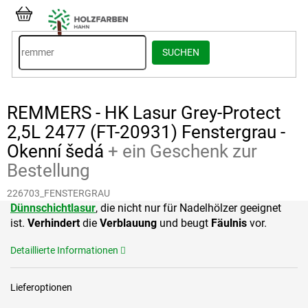
Zum
Inhalt
WARENKORB
springen
SUCHEN
REMMERS - HK Lasur Grey-Protect
2,5L 2477 (FT-20931) Fenstergrau -
Okenní šedá
+ ein Geschenk zur
Bestellung
226703_FENSTERGRAU
Dünnschichtlasur
, die nicht nur für Nadelhölzer geeignet
ist.
Verhindert
die
Verblauung
und beugt
Fäulnis
vor.
Detaillierte Informationen
Lieferoptionen