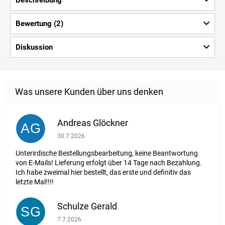
Bewertung (2)
Diskussion
Andreas Glöckner
AG
Die Shop-Bewertung beträgt 1 von 5 Sternen.
30.7.2026
Unterirdische Bestellungsbearbeitung, keine Beantwortung
von E-Mails! Lieferung erfolgt über 14 Tage nach Bezahlung.
Ich habe zweimal hier bestellt, das erste und definitiv das
letzte Mal!!!!
Schulze Gerald
SG
Die Shop-Bewertung beträgt 5 von 5 Sternen.
7.7.2026