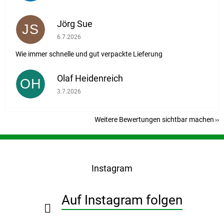
Jörg Sue
JS
Die Shop-Bewertung beträgt 5 von 5 Sternen.
6.7.2026
Wie immer schnelle und gut verpackte Lieferung
Olaf Heidenreich
OH
Die Shop-Bewertung beträgt 5 von 5 Sternen.
3.7.2026
Weitere Bewertungen sichtbar machen
F
u
ß
Instagram
z
e
i
Auf Instagram folgen
l
e