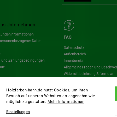
das Unternehmen
undeninformationen
FAQ
personenbezogener Daten
Datenschutz
s
Außenbereich
 und Zahlungsbedingungen
Innenbereich
sum
Allgemeine Fragen und Beschwe
Widerrufsbelehrung & formular
Blog
Holzfarben-hahn.de nutzt Cookies, um Ihren
Besuch auf unseren Websites so angenehm wie
möglich zu gestalten.
Mehr Informationen
Einstellungen
ten.
Cookie-Einstellungen ändern