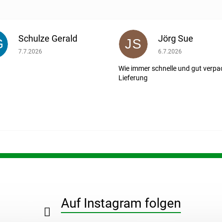
Schulze Gerald
Jörg Sue
G
JS
ernen.
Die Shop-Bewertung beträgt 5 von 5 Sternen.
Die Shop-Bewertung b
7.7.2026
6.7.2026
Wie immer schnelle und gut verpa
Lieferung
Auf Instagram folgen