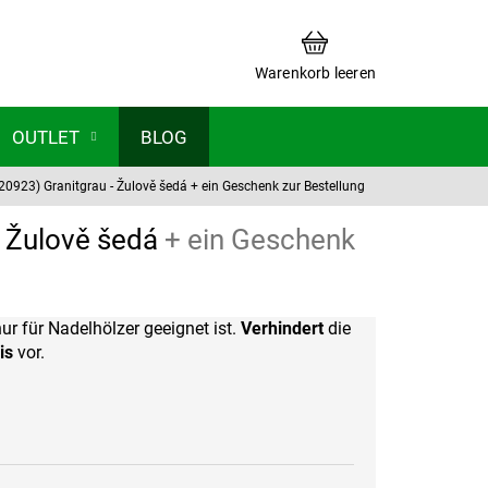
WARENKORB
Warenkorb leeren
OUTLET
BLOG
20923) Granitgrau - Žulově šedá
+ ein Geschenk zur Bestellung
- Žulově šedá
+ ein Geschenk
 nur für Nadelhölzer geeignet ist.
Verhindert
die
is
vor.