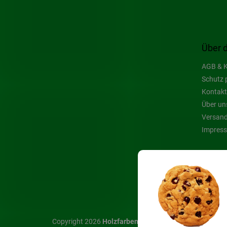
Über 
AGB & K
Schutz 
Kontakt
Über un
Versand
Impres
Copyright 2026
Holzfarben Hahn
. Alle Rechte vorbehal