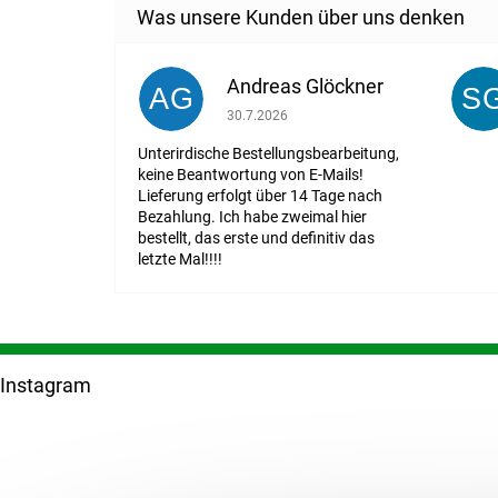
Andreas Glöckner
AG
S
Die Shop-Bewertung beträgt 1 von 5 St
30.7.2026
Unterirdische Bestellungsbearbeitung,
keine Beantwortung von E-Mails!
Lieferung erfolgt über 14 Tage nach
Bezahlung. Ich habe zweimal hier
bestellt, das erste und definitiv das
letzte Mal!!!!
F
u
Instagram
ß
z
e
i