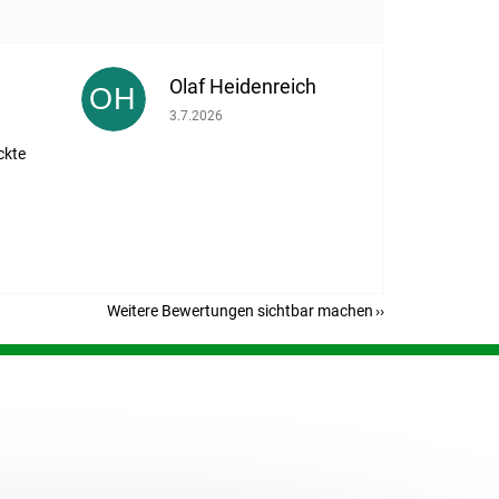
Olaf Heidenreich
OH
eträgt 5 von 5 Sternen.
Die Shop-Bewertung beträgt 5 von 5 Sternen.
3.7.2026
ckte
Weitere Bewertungen sichtbar machen