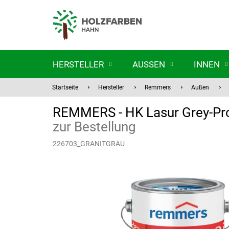
Zum
Inhalt
springen
HERSTELLER
AUSSEN
INNEN
Startseite
Hersteller
Remmers
Außen
REMMERS - HK Lasur Grey-Prot
zur Bestellung
226703_GRANITGRAU