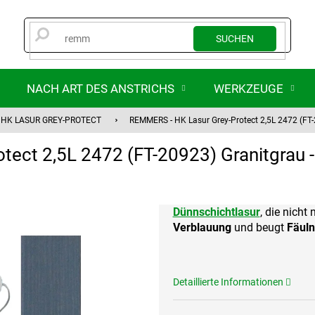
SUCHEN
NACH ART DES ANSTRICHS
WERKZEUGE
HK LASUR GREY-PROTECT
REMMERS - HK Lasur Grey-Protect 2,5L 2472 (FT-
ect 2,5L 2472 (FT-20923) Granitgrau 
Dünnschichtlasur
, die nicht
Verblauung
und beugt
Fäuln
Detaillierte Informationen