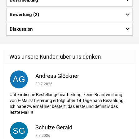
Bewertung (2)
Diskussion
Andreas Glöckner
AG
Die Shop-Bewertung beträgt 1 von 5 Sternen.
30.7.2026
Unterirdische Bestellungsbearbeitung, keine Beantwortung
von E-Mails! Lieferung erfolgt über 14 Tage nach Bezahlung.
Ich habe zweimal hier bestellt, das erste und definitiv das
letzte Mal!!!!
Schulze Gerald
SG
Die Shop-Bewertung beträgt 5 von 5 Sternen.
7.7.2026