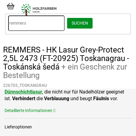
Zum
Inhalt
WARENKORB
springen
SUCHEN
REMMERS - HK Lasur Grey-Protect
2,5L 2473 (FT-20925) Toskanagrau -
Toskánská šedá
+ ein Geschenk zur
Bestellung
226703_TOSKANGRAU
Dünnschichtlasur
, die nicht nur für Nadelhölzer geeignet
ist.
Verhindert
die
Verblauung
und beugt
Fäulnis
vor.
Detaillierte Informationen
Lieferoptionen