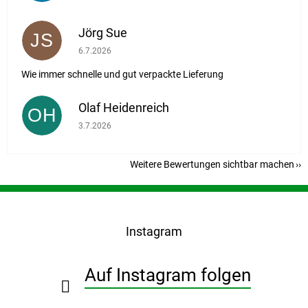
Jörg Sue
JS
Die Shop-Bewertung beträgt 5 von 5 Sternen.
6.7.2026
Wie immer schnelle und gut verpackte Lieferung
Olaf Heidenreich
OH
Die Shop-Bewertung beträgt 5 von 5 Sternen.
3.7.2026
Weitere Bewertungen sichtbar machen
F
u
ß
Instagram
z
e
i
Auf Instagram folgen
l
e