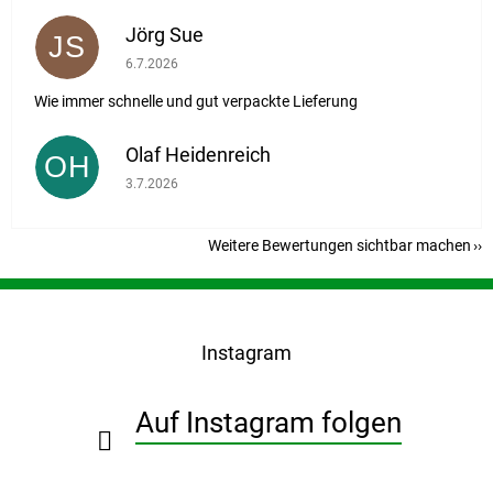
Jörg Sue
JS
Die Shop-Bewertung beträgt 5 von 5 Sternen.
6.7.2026
Wie immer schnelle und gut verpackte Lieferung
Olaf Heidenreich
OH
Die Shop-Bewertung beträgt 5 von 5 Sternen.
3.7.2026
Weitere Bewertungen sichtbar machen
F
u
ß
Instagram
z
e
i
Auf Instagram folgen
l
e