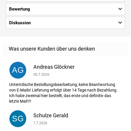
Bewertung
Diskussion
Andreas Glöckner
AG
Die Shop-Bewertung beträgt 1 von 5 Sternen.
30.7.2026
Unterirdische Bestellungsbearbeitung, keine Beantwortung
von E-Mails! Lieferung erfolgt über 14 Tage nach Bezahlung.
Ich habe zweimal hier bestellt, das erste und definitiv das
letzte Mal!!!!
Schulze Gerald
SG
Die Shop-Bewertung beträgt 5 von 5 Sternen.
7.7.2026