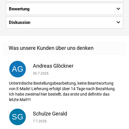
Bewertung
Diskussion
Andreas Glöckner
AG
Die Shop-Bewertung beträgt 1 von 5 Sternen.
30.7.2026
Unterirdische Bestellungsbearbeitung, keine Beantwortung
von E-Mails! Lieferung erfolgt über 14 Tage nach Bezahlung.
Ich habe zweimal hier bestellt, das erste und definitiv das
letzte Mal!!!!
Schulze Gerald
SG
Die Shop-Bewertung beträgt 5 von 5 Sternen.
7.7.2026