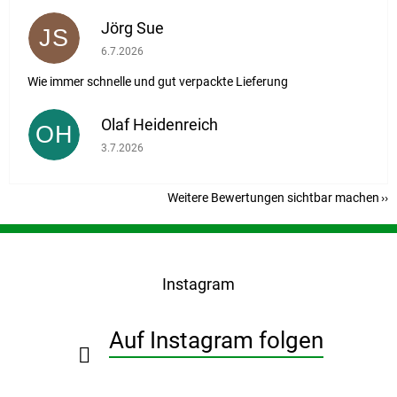
Jörg Sue
JS
Die Shop-Bewertung beträgt 5 von 5 Sternen.
6.7.2026
Wie immer schnelle und gut verpackte Lieferung
Olaf Heidenreich
OH
Die Shop-Bewertung beträgt 5 von 5 Sternen.
3.7.2026
Weitere Bewertungen sichtbar machen
F
u
ß
Instagram
z
e
i
Auf Instagram folgen
l
e