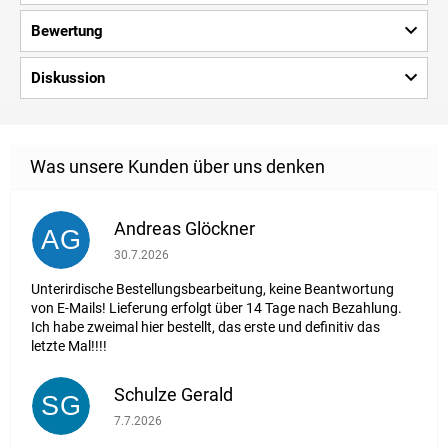
Bewertung
Diskussion
Andreas Glöckner
AG
Die Shop-Bewertung beträgt 1 von 5 Sternen.
30.7.2026
Unterirdische Bestellungsbearbeitung, keine Beantwortung
von E-Mails! Lieferung erfolgt über 14 Tage nach Bezahlung.
Ich habe zweimal hier bestellt, das erste und definitiv das
letzte Mal!!!!
Schulze Gerald
SG
Die Shop-Bewertung beträgt 5 von 5 Sternen.
7.7.2026