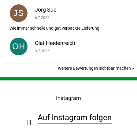
Jörg Sue
JS
Die Shop-Bewertung beträgt 5 von 5 Sternen.
6.7.2026
Wie immer schnelle und gut verpackte Lieferung
Olaf Heidenreich
OH
Die Shop-Bewertung beträgt 5 von 5 Sternen.
3.7.2026
Weitere Bewertungen sichtbar machen
F
u
ß
Instagram
z
e
i
Auf Instagram folgen
l
e