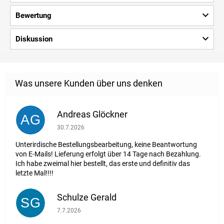
Bewertung
Diskussion
Andreas Glöckner
AG
Die Shop-Bewertung beträgt 1 von 5 Sternen.
30.7.2026
Unterirdische Bestellungsbearbeitung, keine Beantwortung
von E-Mails! Lieferung erfolgt über 14 Tage nach Bezahlung.
Ich habe zweimal hier bestellt, das erste und definitiv das
letzte Mal!!!!
Schulze Gerald
SG
Die Shop-Bewertung beträgt 5 von 5 Sternen.
7.7.2026