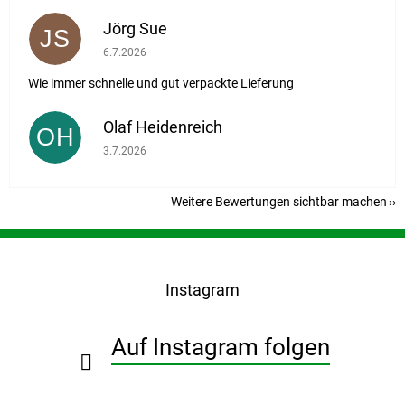
Jörg Sue
JS
Die Shop-Bewertung beträgt 5 von 5 Sternen.
6.7.2026
Wie immer schnelle und gut verpackte Lieferung
Olaf Heidenreich
OH
Die Shop-Bewertung beträgt 5 von 5 Sternen.
3.7.2026
Weitere Bewertungen sichtbar machen
F
u
ß
Instagram
z
e
i
Auf Instagram folgen
l
e