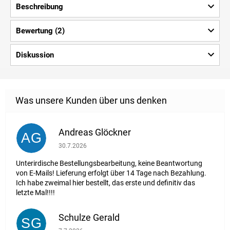
Beschreibung
Bewertung (2)
Diskussion
Andreas Glöckner
AG
Die Shop-Bewertung beträgt 1 von 5 Sternen.
30.7.2026
Unterirdische Bestellungsbearbeitung, keine Beantwortung
von E-Mails! Lieferung erfolgt über 14 Tage nach Bezahlung.
Ich habe zweimal hier bestellt, das erste und definitiv das
letzte Mal!!!!
Schulze Gerald
SG
Die Shop-Bewertung beträgt 5 von 5 Sternen.