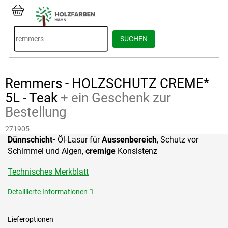
Zum
Inhalt
WARENKORB
springen
SUCHEN
Remmers - HOLZSCHUTZ CREME*
5L - Teak
+ ein Geschenk zur
Bestellung
271905
Dünnschicht-
Öl-Lasur für
Aussenbereich
, Schutz vor
Schimmel und Algen,
cremige
Konsistenz
Technisches Merkblatt
Detaillierte Informationen
Lieferoptionen