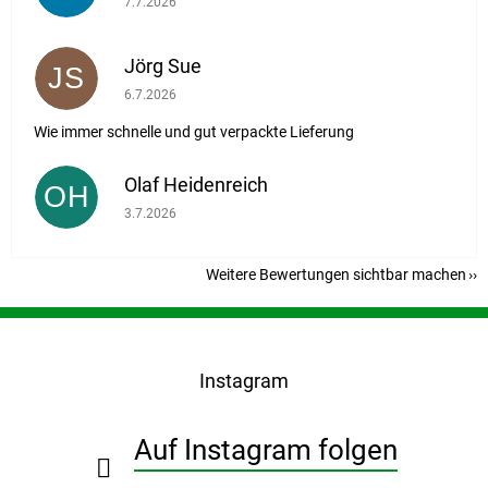
7.7.2026
Jörg Sue
JS
Die Shop-Bewertung beträgt 5 von 5 Sternen.
6.7.2026
Wie immer schnelle und gut verpackte Lieferung
Olaf Heidenreich
OH
Die Shop-Bewertung beträgt 5 von 5 Sternen.
3.7.2026
Weitere Bewertungen sichtbar machen
F
u
ß
Instagram
z
e
i
Auf Instagram folgen
l
e