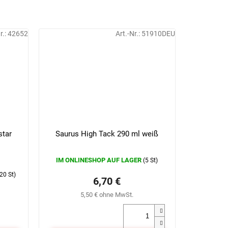
r.:
42652
Art.-Nr.:
51910DEU
star
Saurus High Tack 290 ml weiß
IM ONLINESHOP AUF LAGER
(5 St)
20 St)
6,70 €
5,50 € ohne MwSt.