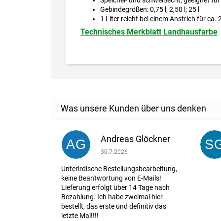
Gebindegrößen: 0,75 l; 2,50 l; 25 l
1 Liter reicht bei einem Anstrich für ca.
Technisches Merkblatt Landhausfarbe
Andreas Glöckner
AG
S
Die Shop-Bewertung beträgt 1 von 5 St
30.7.2026
Unterirdische Bestellungsbearbeitung,
keine Beantwortung von E-Mails!
Lieferung erfolgt über 14 Tage nach
Bezahlung. Ich habe zweimal hier
bestellt, das erste und definitiv das
letzte Mal!!!!