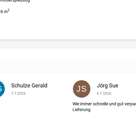
2
 26 m
Schulze Gerald
Jörg Sue
G
JS
ernen.
Die Shop-Bewertung beträgt 5 von 5 Sternen.
Die Shop-Bewertung b
7.7.2026
6.7.2026
Wie immer schnelle und gut verpa
Lieferung