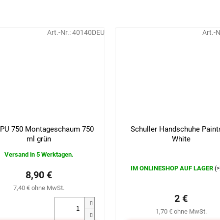
Art.-Nr.:
40140DEU
Art.-N
 PU 750 Montageschaum 750
Schuller Handschuhe Paint
ml grün
White
Versand in 5 Werktagen.
IM ONLINESHOP AUF LAGER
(>
Die
8,90 €
durchschnittliche
7,40 € ohne MwSt.
Produktbewertung
2 €
ist
0,0
1,70 € ohne MwSt.
von