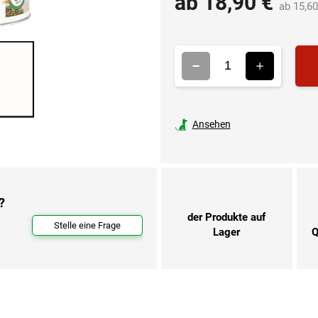
ab
18,90 €
ab
15,60
Ansehen
?
der Produkte auf
Stelle eine Frage
Lager
Q