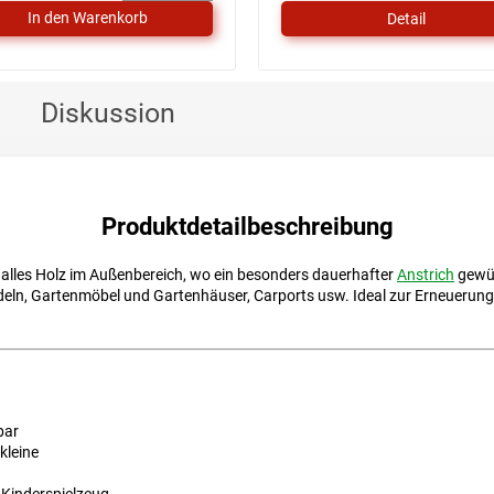
5
Detail
Sternen.
Diskussion
Produktdetailbeschreibung
 alles Holz im Außenbereich, wo ein besonders dauerhafter
Anstrich
gewün
eln, Gartenmöbel und Gartenhäuser, Carports usw. Ideal zur Erneuerung a
bar
kleine
 Kinderspielzeug