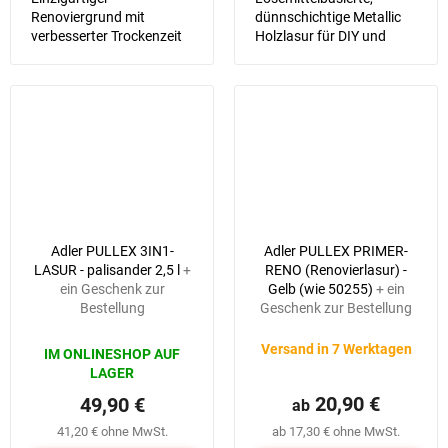
Renoviergrund mit
dünnschichtige Metallic
verbesserter Trockenzeit
Holzlasur für DIY und
und Verarbeitung
Gewerbe.
57,90 €
–13 %
Adler PULLEX 3IN1-
Adler PULLEX PRIMER-
LASUR - palisander 2,5 l
+
RENO (Renovierlasur) -
ein Geschenk zur
Gelb (wie 50255)
+ ein
Bestellung
Geschenk zur Bestellung
Versand in 7 Werktagen
IM ONLINESHOP AUF
LAGER
20,90 €
49,90 €
ab
41,20 € ohne MwSt.
ab 17,30 € ohne MwSt.