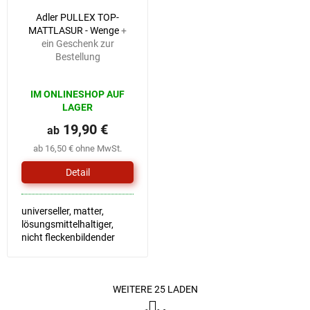
Adler PULLEX TOP-
MATTLASUR - Wenge
+
ein Geschenk zur
Bestellung
Die
IM ONLINESHOP AUF
durchschnittliche
LAGER
Produktbewertung
ist
19,90 €
ab
5,0
ab 16,50 € ohne MwSt.
von
5
Detail
Sternen.
universeller, matter,
lösungsmittelhaltiger,
nicht fleckenbildender
Lack
WEITERE 25 LADEN
P