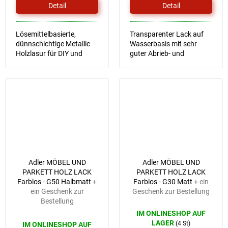
Detail
Detail
Lösemittelbasierte,
Transparenter Lack auf
dünnschichtige Metallic
Wasserbasis mit sehr
Holzlasur für DIY und
guter Abrieb- und
Gewerbe.
Kratzfestigkeit.
Adler MÖBEL UND
Adler MÖBEL UND
PARKETT HOLZ LACK
PARKETT HOLZ LACK
Farblos - G50 Halbmatt
+
Farblos - G30 Matt
+ ein
ein Geschenk zur
Geschenk zur Bestellung
Bestellung
IM ONLINESHOP AUF
LAGER
(4 St)
IM ONLINESHOP AUF