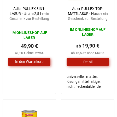
57,90 €
–13 %
r
i
Adler PULLEX 3IN1-
Adler PULLEX TOP-
P
e
LASUR - lärche 2,5 l
+ ein
MATTLASUR - Nuss
+ ein
r
r
Geschenk zur Bestellung
Geschenk zur Bestellung
o
u
d
n
Die
IM ONLINESHOP AUF
IM ONLINESHOP AUF
u
durchschnittliche
g
LAGER
LAGER
Produktbewertung
k
ist
19,90 €
t
49,90 €
ab
5,0
e
41,20 € ohne MwSt.
ab 16,50 € ohne MwSt.
von
5
Detail
Sternen.
universeller, matter,
lösungsmittelhaltiger,
nicht fleckenbildender
Lack