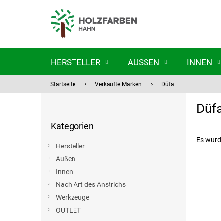
Zum
Inhalt
springen
HERSTELLER
AUSSEN
INNEN
Startseite
Verkaufte Marken
Düfa
S
Düf
e
Kategorien
i
Kategorien
überspringen
t
e
Es wurd
Hersteller
n
Außen
l
Innen
e
i
Nach Art des Anstrichs
s
Werkzeuge
t
OUTLET
e