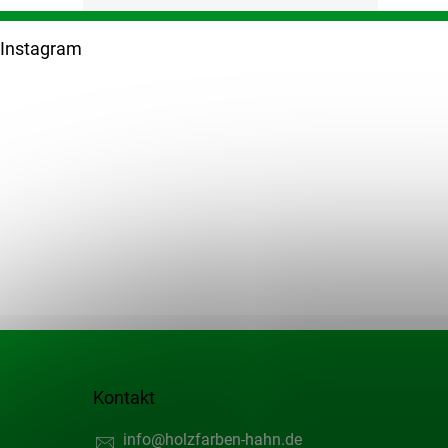
F
u
Instagram
ß
z
e
i
l
e
Kontakt
info
@
holzfarben-hahn.de