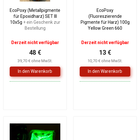
r
i
EcoPoxy (Metallpigmente
EcoPoxy
P
e
für Epoxidharz) SET III
(Fluoreszierende
r
r
10x5g
+ ein Geschenk zur
Pigmente für Harz) 100g
o
u
Bestellung
Yellow Green 660
d
n
u
g
Derzeit nicht verfügbar
Derzeit nicht verfügbar
k
48 €
13 €
t
e
39,70 € ohne MwSt.
10,70 € ohne MwSt.