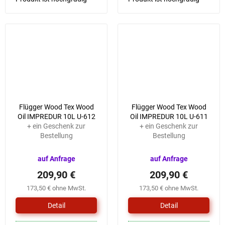
wasserfest, schützt die
wasserfest, schützt die
Oberfläche vor
Oberfläche vor
Sonnenlicht und sorgt so
Sonnenlicht und sorgt so
für eine lange Haltbarkeit
für eine lange Haltbarkeit
von Farbe und...
von Farbe und...
Flügger Wood Tex Wood
Flügger Wood Tex Wood
Oil IMPREDUR 10L U-612
Oil IMPREDUR 10L U-611
+ ein Geschenk zur
+ ein Geschenk zur
Bestellung
Bestellung
auf Anfrage
auf Anfrage
209,90 €
209,90 €
173,50 € ohne MwSt.
173,50 € ohne MwSt.
Detail
Detail