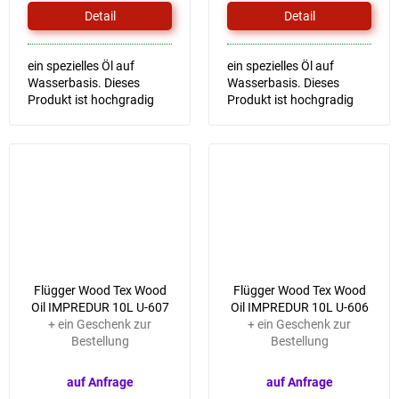
Detail
Detail
ein spezielles Öl auf
ein spezielles Öl auf
Wasserbasis. Dieses
Wasserbasis. Dieses
Produkt ist hochgradig
Produkt ist hochgradig
wasserfest, schützt die
wasserfest, schützt die
Oberfläche vor
Oberfläche vor
Sonnenlicht und sorgt so
Sonnenlicht und sorgt so
für eine lange Haltbarkeit
für eine lange Haltbarkeit
von Farbe und...
von Farbe und...
Flügger Wood Tex Wood
Flügger Wood Tex Wood
Oil IMPREDUR 10L U-607
Oil IMPREDUR 10L U-606
+ ein Geschenk zur
+ ein Geschenk zur
Bestellung
Bestellung
auf Anfrage
auf Anfrage