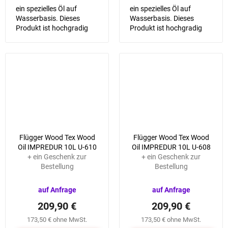
ein spezielles Öl auf
ein spezielles Öl auf
Wasserbasis. Dieses
Wasserbasis. Dieses
Produkt ist hochgradig
Produkt ist hochgradig
wasserfest, schützt die
wasserfest, schützt die
Oberfläche vor
Oberfläche vor
Sonnenlicht und sorgt so
Sonnenlicht und sorgt so
für eine lange Haltbarkeit
für eine lange Haltbarkeit
von Farbe und...
von Farbe und...
Flügger Wood Tex Wood
Flügger Wood Tex Wood
Oil IMPREDUR 10L U-610
Oil IMPREDUR 10L U-608
+ ein Geschenk zur
+ ein Geschenk zur
Bestellung
Bestellung
auf Anfrage
auf Anfrage
209,90 €
209,90 €
173,50 € ohne MwSt.
173,50 € ohne MwSt.