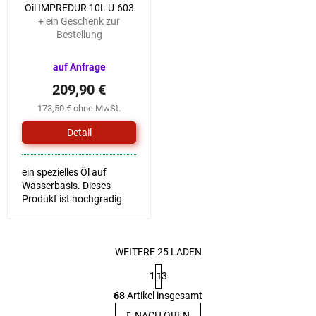
Oil IMPREDUR 10L U-603
+ ein Geschenk zur
Bestellung
auf Anfrage
209,90 €
173,50 € ohne MwSt.
Detail
ein spezielles Öl auf
Wasserbasis. Dieses
Produkt ist hochgradig
wasserfest, schützt die
Oberfläche vor
Sonnenlicht und sorgt so
WEITERE 25 LADEN
für eine lange Haltbarkeit
von Farbe und...
P
1
3
a
S
g
68
Artikel insgesamt
t
i
NACH OBEN