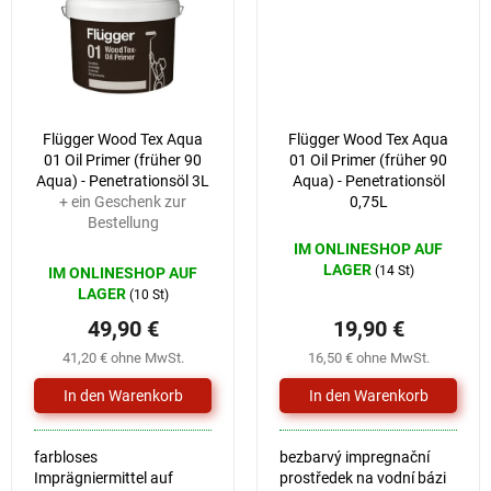
Flügger Wood Tex Aqua
Flügger Wood Tex Aqua
01 Oil Primer (früher 90
01 Oil Primer (früher 90
Aqua) - Penetrationsöl 3L
Aqua) - Penetrationsöl
+ ein Geschenk zur
0,75L
Bestellung
IM ONLINESHOP AUF
LAGER
(14 St)
IM ONLINESHOP AUF
LAGER
(10 St)
49,90 €
19,90 €
41,20 € ohne MwSt.
16,50 € ohne MwSt.
farbloses
bezbarvý impregnační
Imprägniermittel auf
prostředek na vodní bázi