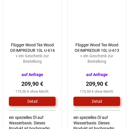
für eine lange Haltbarkeit
für eine lange Haltbarkeit
von Farbe und...
von Farbe und...
Flügger Wood Tex Wood
Flügger Wood Tex Wood
Oil IMPREDUR 10L U-614
Oil IMPREDUR 10L U-613
+ ein Geschenk zur
+ ein Geschenk zur
Bestellung
Bestellung
auf Anfrage
auf Anfrage
209,90 €
209,90 €
173,50 € ohne MwSt.
173,50 € ohne MwSt.
Detail
Detail
ein spezielles Öl auf
ein spezielles Öl auf
Wasserbasis. Dieses
Wasserbasis. Dieses
Produkt ist hochgradig
Produkt ist hochgradig