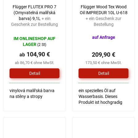
Flügger FLUTEX PRO 7
Flügger Wood Tex Wood
(Omyvatelná malířská
Oil IMPREDUR 10L U-618
barva) 9,1L
+ ein
+ ein Geschenk zur
Geschenk zur Bestellung
Bestellung
auf Anfrage
IM ONLINESHOP AUF
LAGER
(2 St)
104,90 €
209,90 €
ab
ab 86,70 € ohne MwSt.
173,50 € ohne MwSt.
Detail
Detail
vinylová malířská barva
ein spezielles Öl auf
na stěny a stropy
Wasserbasis. Dieses
Produkt ist hochgradig
wasserfest, schützt die
Oberfläche vor
Sonnenlicht und sorgt so
für eine lange Haltbarkeit
von Farbe und...