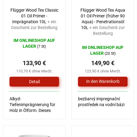
r
i
Flügger Wood Tex Classic
Flügger Wood Tex Aqua
P
e
01 Oil Primer -
01 Oil Primer (früher 90
r
r
Imprägnation 10L
+ ein
Aqua) - Penetrationsöl
o
u
Geschenk zur Bestellung
10L
+ ein Geschenk zur
d
n
Bestellung
u
g
IM ONLINESHOP AUF
k
LAGER
(7 St)
IM ONLINESHOP AUF
t
LAGER
(20 St)
e
133,90 €
149,90 €
110,70 € ohne MwSt.
123,90 € ohne MwSt.
Detail
Alkyd-
bezbarvý impregnační
Tiefenimprägnierung für
prostředek na vodní bázi
Holz in Ölform. Dieses
Produkt dringt tief in das
Holz ein, füllt die Poren
und sorgt für eine gute
Haftung der Deckschicht.