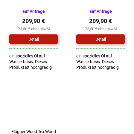
auf Anfrage
auf Anfrage
209,90 €
209,90 €
173,50 € ohne MwSt.
173,50 € ohne MwSt.
Detail
Detail
ein spezielles Öl auf
ein spezielles Öl auf
Wasserbasis. Dieses
Wasserbasis. Dieses
Produkt ist hochgradig
Produkt ist hochgradig
wasserfest, schützt die
wasserfest, schützt die
Oberfläche vor
Oberfläche vor
Sonnenlicht und sorgt so
Sonnenlicht und sorgt so
für eine lange Haltbarkeit
für eine lange Haltbarkeit
von Farbe und...
von Farbe und...
Flügger Wood Tex Wood