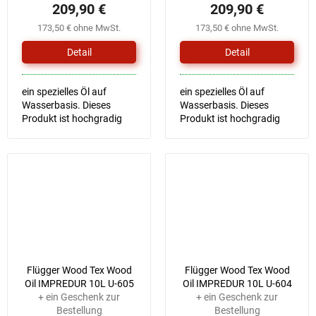
209,90 €
209,90 €
173,50 € ohne MwSt.
173,50 € ohne MwSt.
Detail
Detail
ein spezielles Öl auf
ein spezielles Öl auf
Wasserbasis. Dieses
Wasserbasis. Dieses
Produkt ist hochgradig
Produkt ist hochgradig
wasserfest, schützt die
wasserfest, schützt die
Oberfläche vor
Oberfläche vor
Sonnenlicht und sorgt so
Sonnenlicht und sorgt so
für eine lange Haltbarkeit
für eine lange Haltbarkeit
von Farbe und...
von Farbe und...
Flügger Wood Tex Wood
Flügger Wood Tex Wood
Oil IMPREDUR 10L U-605
Oil IMPREDUR 10L U-604
+ ein Geschenk zur
+ ein Geschenk zur
Bestellung
Bestellung