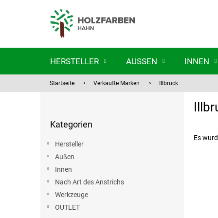
Zum
Inhalt
springen
HERSTELLER
AUSSEN
INNEN
Startseite
Verkaufte Marken
Illbruck
S
Illb
e
Kategorien
i
Kategorien
überspringen
t
e
Es wurd
Hersteller
n
Außen
l
Innen
e
i
Nach Art des Anstrichs
s
Werkzeuge
t
OUTLET
e