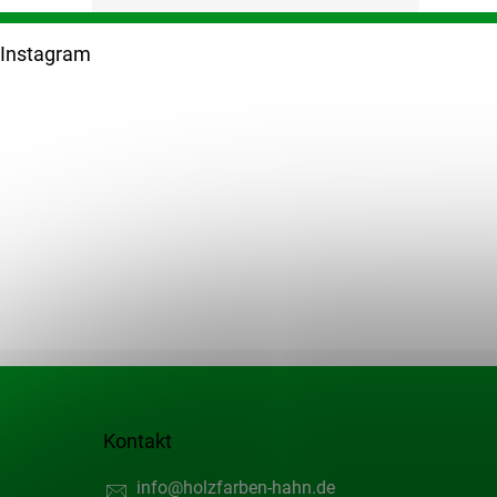
F
u
Instagram
ß
z
e
i
l
e
Kontakt
info
@
holzfarben-hahn.de