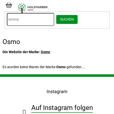
Zum
Inhalt
WARENKORB
springen
SUCHEN
Osmo
Die Website der Marke:
Osmo
Es wurden keine Waren der Marke
Osmo
gefunden....
F
u
ß
Instagram
z
e
i
Auf Instagram folgen
l