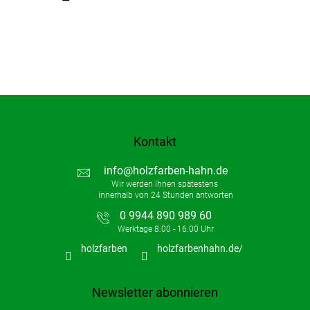
e
Kontakt
info
@
holzfarben-hahn.de
0 9944 890 989 60
holzfarben
holzfarbenhahn.de/
Newsletter abonnieren