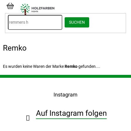
Zum
Inhalt
WARENKORB
springen
SUCHEN
Remko
Es wurden keine Waren der Marke
Remko
gefunden....
F
u
ß
Instagram
z
e
i
Auf Instagram folgen
l
e