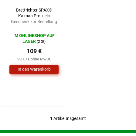
r
i
Brettrichter SPAX®
P
e
Kaiman Pro
+ ein
r
r
Geschenk zur Bestellung
o
u
d
n
IM ONLINESHOP AUF
u
g
LAGER
(2 St)
k
109 €
t
e
90,10 € ohne MwSt.
1
Artikel insgesamt
S
t
e
F